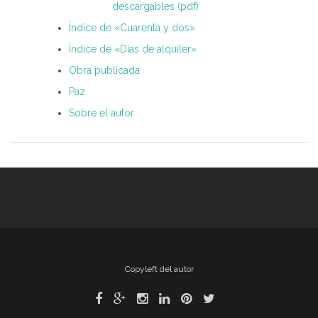
descargables (pdf)
Índice de «Cuarenta y dos»
Índice de «Días de alquiler»
Obra publicada
Paz
Sobre el autor
Copyleft del autor