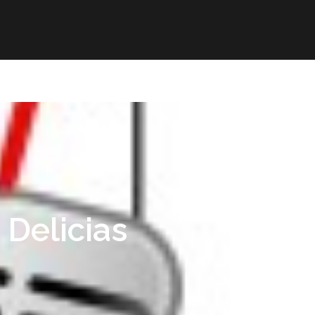
mación
ELE
Paz
Contacto
 Delicias