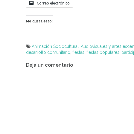
Correo electrónico
Me gusta esto:
Animación Sociocultural
,
Audiovisuales y artes escén
desarrollo comunitario
,
fiestas
,
fiestas populares
,
partic
Navegación
Deja un comentario
de
entradas