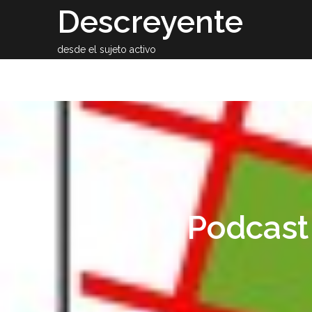
Skip
Descreyente
to
content
desde el sujeto activo
Sobre el auto
Podcast 