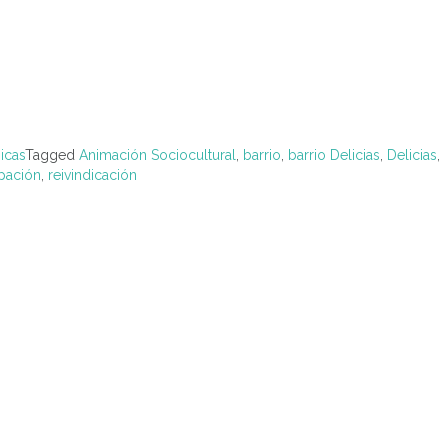
icas
Tagged
Animación Sociocultural
,
barrio
,
barrio Delicias
,
Delicias
,
ipación
,
reivindicación