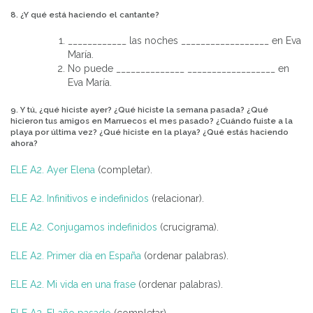
8. ¿Y qué está haciendo el cantante?
____________ las noches __________________ en Eva
María.
No puede ______________ __________________ en
Eva María.
9. Y tú, ¿qué hiciste ayer? ¿Qué hiciste la semana pasada? ¿Qué
hicieron tus amigos en Marruecos el mes pasado? ¿Cuándo fuiste a la
playa por última vez? ¿Qué hiciste en la playa? ¿Qué estás haciendo
ahora?
ELE A2. Ayer Elena
(completar).
ELE A2. Infinitivos e indefinidos
(relacionar).
ELE A2. Conjugamos indefinidos
(crucigrama).
ELE A2. Primer día en España
(ordenar palabras).
ELE A2. Mi vida en una frase
(ordenar palabras).
ELE A2. El año pasado
(completar).