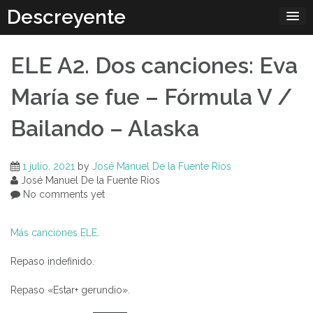
Skip
Descreyente
to
content
ELE A2. Dos canciones: Eva
María se fue – Fórmula V /
Bailando – Alaska
1 julio, 2021
by
José Manuel De la Fuente Ríos
José Manuel De la Fuente Ríos
No comments yet
Más canciones ELE
.
Repaso indefinido.
Repaso «Estar+ gerundio».