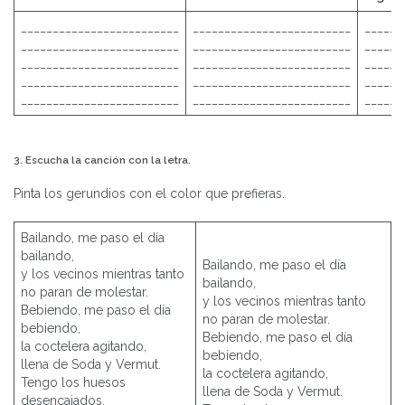
_________________________
_________________________
______
_________________________
_________________________
______
_________________________
_________________________
______
_________________________
_________________________
______
_________________________
_________________________
______
3. Escucha la canción con la letra.
Pinta los gerundios con el color que prefieras.
Bailando, me paso el día
bailando,
Bailando, me paso el día
y los vecinos mientras tanto
bailando,
no paran de molestar.
y los vecinos mientras tanto
Bebiendo, me paso el día
no paran de molestar.
bebiendo,
Bebiendo, me paso el día
la coctelera agitando,
bebiendo,
llena de Soda y Vermut.
la coctelera agitando,
Tengo los huesos
llena de Soda y Vermut.
desencajados,