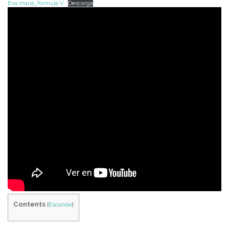
Eva maría_fórmula V
Descarga
Contents
[
Esconde
]