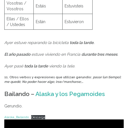
Vosotras /
Estáis
Estuvisteis
Vosotros
Ellas / Ellos
Están
Estuvieron
/ Ustedes
Ayer estuve reparando la bicicleta
toda la tarde.
El año pasado
estuve viviendo en Francia
durante tres meses
.
Ayer pasé
toda la tarde
viendo la tele.
11. Otros verbos y expresiones que utilizan gerundio:
pasar (un tiempo);
me quedé; No poder hacer algo;
irse/marcharse;…
Bailando –
Alaska y los Pegamoides
Gerundio.
Alaska_Bailando
Descarga