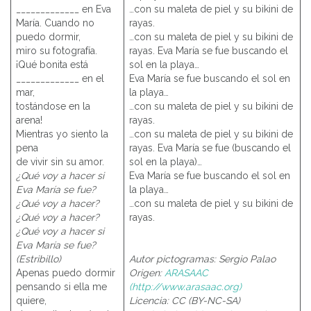
_____________ en Eva
…con su maleta de piel y su bikini de
María. Cuando no
rayas.
puedo dormir,
…con su maleta de piel y su bikini de
miro su fotografía.
rayas. Eva María se fue buscando el
¡Qué bonita está
sol en la playa…
_____________ en el
Eva María se fue buscando el sol en
mar,
la playa…
tostándose en la
…con su maleta de piel y su bikini de
arena!
rayas.
Mientras yo siento la
…con su maleta de piel y su bikini de
pena
rayas. Eva María se fue (buscando el
de vivir sin su amor.
sol en la playa)…
¿Qué voy a hacer si
Eva María se fue buscando el sol en
Eva María se fue?
la playa…
¿Qué voy a hacer?
…con su maleta de piel y su bikini de
¿Qué voy a hacer?
rayas.
¿Qué voy a hacer si
Eva María se fue?
(Estribillo)
Autor pictogramas: Sergio Palao
Apenas puedo dormir
Origen:
ARASAAC
pensando si ella me
(http://www.arasaac.org)
quiere,
Licencia: CC (BY-NC-SA)