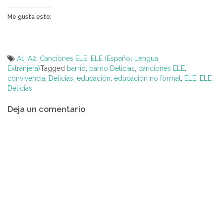
Me gusta esto:
A1
,
A2
,
Canciones ELE
,
ELE (Español Lengua
Extranjera)
Tagged
barrio
,
barrio Delicias
,
canciones ELE
,
convivencia
,
Delicias
,
educación
,
educación no formal
,
ELE
,
ELE
Delicias
Navegación
Deja un comentario
de
entradas