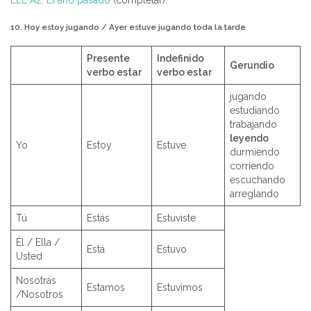
10. Hoy estoy jugando / Ayer estuve jugando toda la tarde
Presente
Indefinido
Gerundio
verbo estar
verbo estar
jugando
estudiando
trabajando
leyendo
Yo
Estoy
Estuve
durmiendo
corriendo
escuchando
arreglando
Tú
Estás
Estuviste
Él / Ella /
Está
Estuvo
Usted
Nosotras
Estamos
Estuvimos
/Nosotros