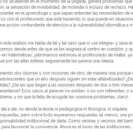
 no se atiende en el momento de la llegada, genera problemas que
ión, la sensación de invisibilidad, de molestia o incluso de rechazo. H
orientar en el aprendizaje y que sepan entender las necesidades de 
erso con el profesorado que está haciendo lo que puede en situacio
 una acción contundente de atención a la vulnerabilidad idiomática a 
ste análisis me habla de tal y tal caso que sí «se integra» y saca el
cemos desde antes de que se les asignara al centro en cuestión, y q
 en matemáticas; ¿eliminamos entonces al profesorado de mates, ya 
que por las altas esferas seguramente les parece una ideaza.
inando dos idiomas y con nociones de otro, de manera oral porque 
adolescentes que un año después siguen sin estar alfabetizadas? ¿De
didas? ¿De las que llegan a las sesiones después de dos o tres mese
esentarse? Esos casos al parecer no existen, o no son referentes, o 
ema, y no que la falta de acogida les ocasiona problemas, claro).
ía a día, no desde la teoría ni pedagógica ni filológica, ni siquiera
ropuestas, pero sobre todo esperamos respuestas (al menos, una p
ponsabilidad institucional de darla. Como vecinas y vecinos del barri
ra favorecer la convivencia. Ahora es el turno de las instituciones.