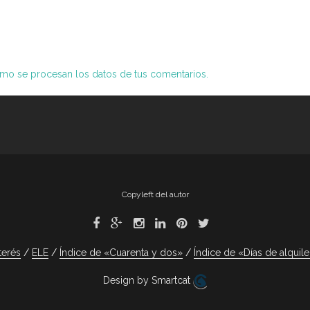
o se procesan los datos de tus comentarios.
Copyleft del autor
terés
ELE
Índice de «Cuarenta y dos»
Índice de «Días de alquile
Design by Smartcat