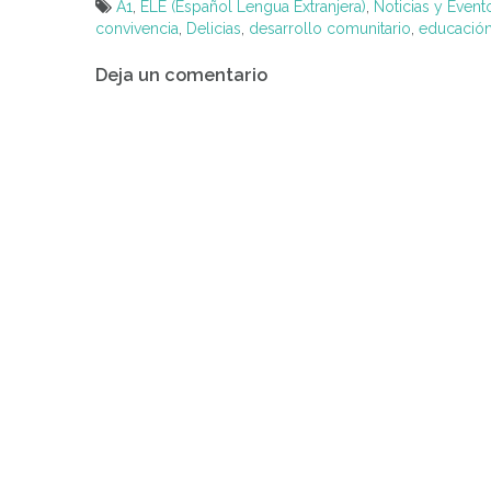
A1
,
ELE (Español Lengua Extranjera)
,
Noticias y Event
convivencia
,
Delicias
,
desarrollo comunitario
,
educación
Navegación
Deja un comentario
de
entradas