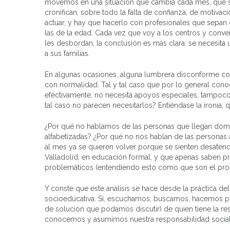
movemos en una situación que cambia cada mes, que si
cronifican, sobre todo la falta de confianza, de motivac
actuar, y hay que hacerlo con profesionales que sepan 
las de la edad. Cada vez que voy a los centros y conv
les desbordan, la conclusión es más clara: se necesita
a sus familias.
En algunas ocasiones, alguna lumbrera disconforme con e
con normalidad. Tal y tal caso que por lo general cono
efectivamente, no necesita apoyos especiales, tampoco
tal caso no parecen necesitarlos? Entiéndase la ironía, 
¿Por qué no hablamos de las personas que llegan dom
alfabetizadas? ¿Por qué no nos hablan de las personas 
al mes ya se quieren volver porque se sienten desaten
Valladolid, en educación formal, y que apenas saben pr
problemáticos (entendiendo esto como que son el probl
Y conste que este análisis se hace desde la práctica del d
socioeducativa. Sí, escuchamos, buscamos, hacemos p
de solución que podamos discutir) de quien tiene la res
conocemos y asumimos nuestra responsabilidad social pa