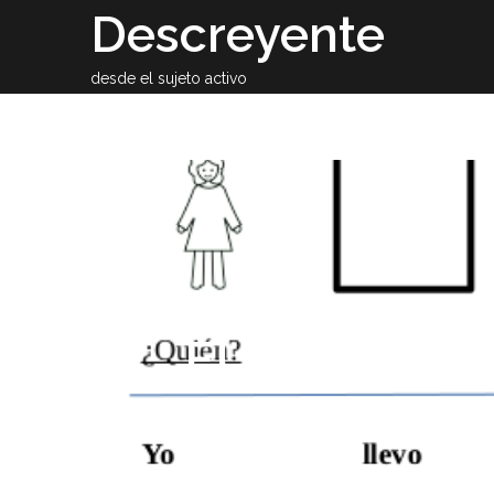
Skip
Descreyente
to
content
desde el sujeto activo
Sobre el auto
ELE con adol