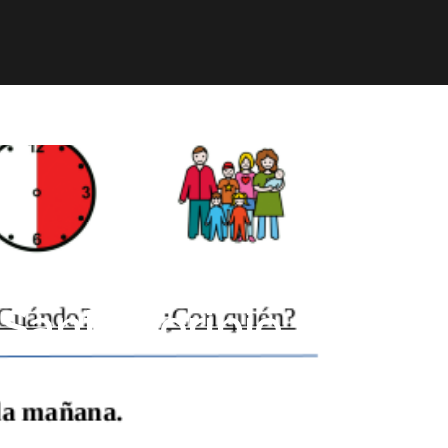
mación
ELE
Paz
Contacto
Santo Toribio