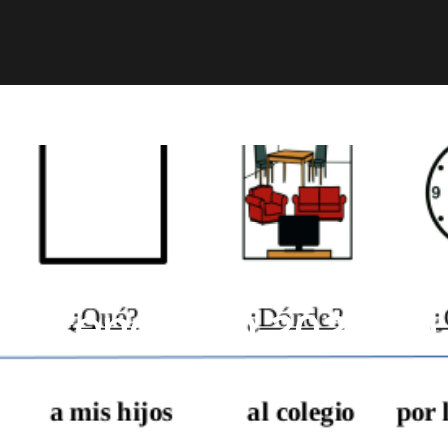
r
Obra publicada
Direcciones de interés
Ani
escencia en 2023 en 