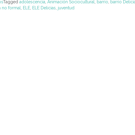
os
Tagged
adolescencia
,
Animación Sociocultural
,
barrio
,
barrio Delici
 no formal
,
ELE
,
ELE Delicias
,
juventud