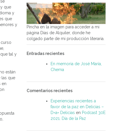
 se
ay que
idioma y
nes que
menores y
Pincha en la imagen para acceder a mi
página Días de Alquiler, donde he
colgado parte de mi producción literaria.
 curso
ue,
Entradas recientes
que tal y
En memoria de José María,
Chema
no están
 las que
s en
son
Comentarios recientes
Experiencias recientes a
favor de la paz en Delicias –
D=a= Delicias
en
Podcast 30E
ropuesta
2021. Día de la Paz
o,