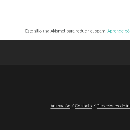
Este sitio usa Akismet para reducir el spam.
Aprende cóm
Animación
Contacto
Direcciones de in