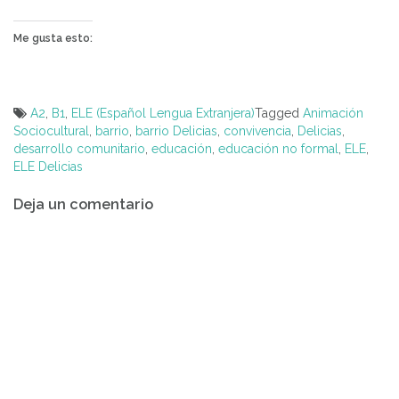
Me gusta esto:
A2
,
B1
,
ELE (Español Lengua Extranjera)
Tagged
Animación
Sociocultural
,
barrio
,
barrio Delicias
,
convivencia
,
Delicias
,
desarrollo comunitario
,
educación
,
educación no formal
,
ELE
,
ELE Delicias
Navegación
Deja un comentario
de
entradas