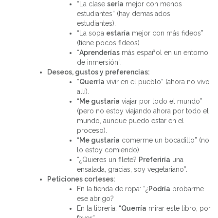
“La clase
sería
mejor con menos
estudiantes” (hay demasiados
estudiantes).
“La sopa
estaría
mejor con más fideos”
(tiene pocos fideos).
“
Aprenderías
más español en un entorno
de inmersión”.
Deseos, gustos y preferencias:
“
Querría
vivir en el pueblo” (ahora no vivo
allí).
“
Me gustaría
viajar por todo el mundo”
(pero no estoy viajando ahora por todo el
mundo, aunque puedo estar en el
proceso).
“
Me gustaría
comerme un bocadillo” (no
lo estoy comiendo).
“¿Quieres un filete?
Preferiría
una
ensalada, gracias, soy vegetariano”.
Peticiones corteses:
En la tienda de ropa: “¿
Podría
probarme
ese abrigo?
En la librería: “
Querría
mirar este libro, por
favor”.