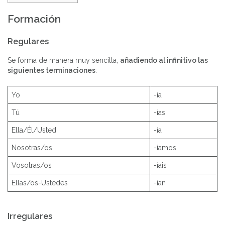
Formación
Regulares
Se forma de manera muy sencilla,
añadiendo al infinitivo las
siguientes terminaciones
:
Yo
-ía
Tú
-ías
Ella/Él/Usted
-ía
Nosotras/os
-íamos
Vosotras/os
-íais
Ellas/os-Ustedes
-ían
Irregulares