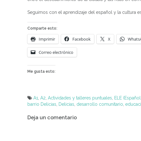
Seguimos con el aprendizaje del español y la cultura e
Comparte esto:
Imprimir
Facebook
X
Whats
Correo electrónico
Me gusta esto:
A1
,
A2
,
Actividades y talleres puntuales
,
ELE (Español
barrio Delicias
,
Delicias
,
desarrollo comunitario
,
educac
Navegación
Deja un comentario
de
entradas