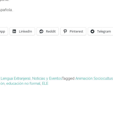
spañola.
App
LinkedIn
Reddit
Pinterest
Telegram
 Lengua Extranjera)
,
Noticias y Eventos
Tagged
Animación Sociocultur
ión
,
educación no formal
,
ELE