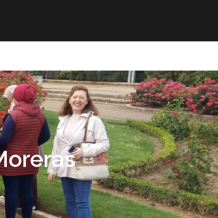
mación
ELE
Paz
Contacto
 Moreras