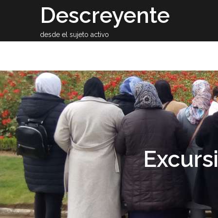
Skip
Descreyente
to
content
desde el sujeto activo
Sobre el auto
Excursi