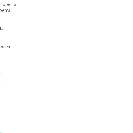
 un poema
 poema
lar
mos en