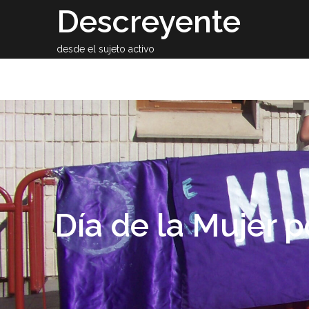
Skip
Descreyente
to
content
desde el sujeto activo
Sobre el auto
Día de la Mujer p