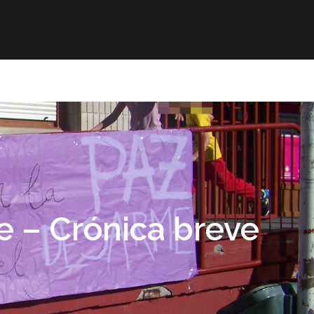
mación
ELE
Paz
Contacto
me – Crónica breve