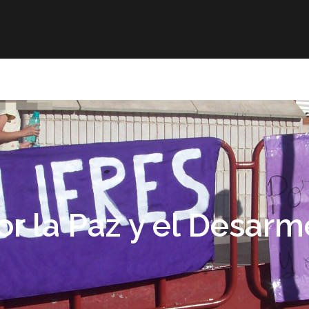
r
Obra publicada
Direcciones de interés
Ani
or la Paz y el Desar