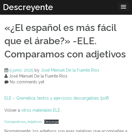
Skip
Descreyente
to
content
«¿El español es más fácil
que el árabe?» -ELE.
Comparamos con adjetivos
5 junio, 2025
by
José Manuel De la Fuente Ríos
José Manuel De la Fuente Ríos
No comments yet
ELE – Gramática, textos y ejercicios descargables (pdf)
Volver a
otros materiales ELE
.
Comparativos_Adjetivos
Descarga
Normalmente, los adjetivos son esas palabras que acompañan a