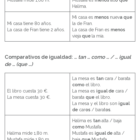
Mustafa mide 1,68 m.
Mustafa es
menos
alt
o
que
Halima.
Mi casa es
menos
nuev
a que
Mi casa tiene 80 años.
la de Fran.
La casa de Fran tiene 2 años.
La casa de Fran es
menos
vieja
que
la mía.
Comparativos de igualdad:
…
tan
…
como
… / …
igual
de … (que …)
La mesa es
tan
cara / barata
como
el libro.
El libro cuesta 30 €.
La mesa es
igual de
cara /
La mesa cuesta 30 €.
barata
que
el libro.
La mesa y el libro son
igual
de
car
os
/ barat
os
.
Halima es
tan
alta / baja
como
Mustafa.
Halima mide 1,80 m.
Mustafa es
igual de
alta /
Mustafa mide 1,80 m.
baja
que
Mustafa.