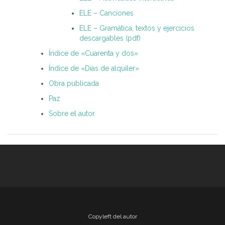
ELE – Canciones
ELE – Gramática, textos y ejercicios
descargables (pdf)
Índice de «Cuarenta y dos»
Índice de «Días de alquiler»
Obra publicada
Paz
Sobre el autor
Copyleft del autor