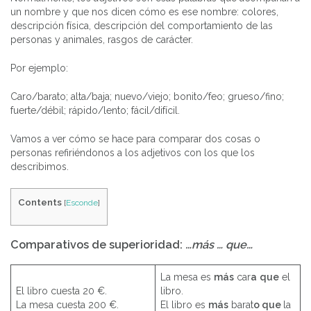
un nombre y que nos dicen cómo es ese nombre: colores,
descripción física, descripción del comportamiento de las
personas y animales, rasgos de carácter.
Por ejemplo:
Caro/barato; alta/baja; nuevo/viejo; bonito/feo; grueso/fino;
fuerte/débil; rápido/lento; fácil/difícil.
Vamos a ver cómo se hace para comparar dos cosas o
personas refiriéndonos a los adjetivos con los que los
describimos.
Contents
[
Esconde
]
Comparativos de superioridad:
…
más … que…
La mesa es
más
car
a
que
el
El libro cuesta 20 €.
libro.
La mesa cuesta 200 €.
El libro es
más
barat
o que
la