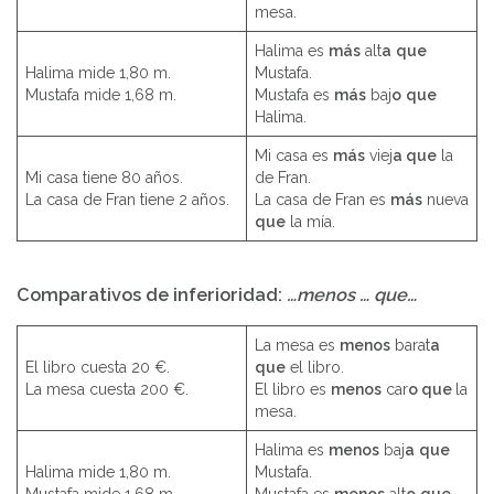
mesa.
Halima es
más
alt
a
que
Halima mide 1,80 m.
Mustafa.
Mustafa mide 1,68 m.
Mustafa es
más
baj
o
que
Halima.
Mi casa es
más
viej
a que
la
Mi casa tiene 80 años.
de Fran.
La casa de Fran tiene 2 años.
La casa de Fran es
más
nueva
que
la mía.
Comparativos de inferioridad:
…
menos … que…
La mesa es
menos
barat
a
El libro cuesta 20 €.
que
el libro.
La mesa cuesta 200 €.
El libro es
menos
car
o que
la
mesa.
Halima es
menos
baj
a
que
Halima mide 1,80 m.
Mustafa.