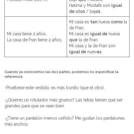
Halima y Mustafa son
igual
de
alt
os
/ baj
os
.
Mi casa es
tan
nueva
como
la
de Fran.
Mi casa tiene 2 años.
Mi casa es
igual de
nueva
La casa de Fran tiene 2 años.
que
la de Fran.
Mi casa y la de Fran son
igual de
nuev
as
.
Cuando ya conocemos las dos partes, podemos no especificar la
referencia
-Pruébese este vestido, es más bonito (que el otro).
-¿Quieres un rotulador más grueso? Las letras tienen que ser
grandes para que se vean bien.
-¿Tiene un pantalón menos ceñido? Me gustan los pantalones
más anchos.