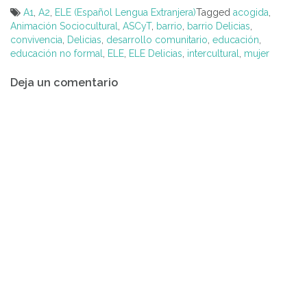
A1
,
A2
,
ELE (Español Lengua Extranjera)
Tagged
acogida
,
Animación Sociocultural
,
ASCyT
,
barrio
,
barrio Delicias
,
convivencia
,
Delicias
,
desarrollo comunitario
,
educación
,
educación no formal
,
ELE
,
ELE Delicias
,
intercultural
,
mujer
Navegación
Deja un comentario
de
entradas