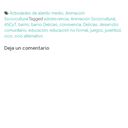
Actividades de aliento medio
,
Animación
Sociocultural
Tagged
adolescencia
,
Animación Sociocultural
,
ASCyT
,
barrio
,
barrio Delicias
,
convivencia
,
Delicias
,
desarrollo
comunitario
,
educación
,
educación no formal
,
juegos
,
juventud
,
ocio
,
ocio alternativo
Navegación
Deja un comentario
de
entradas