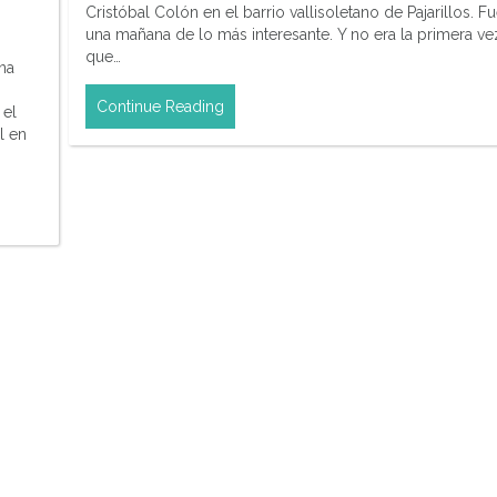
Cristóbal Colón en el barrio vallisoletano de Pajarillos. F
una mañana de lo más interesante. Y no era la primera ve
que…
na
Continue Reading
 el
l en