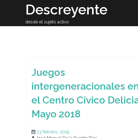
Skip
Descreyente
to
content
desde el sujeto activo
Sobre el auto
Juegos
intergeneracionales e
el Centro Cívico Delicia
Mayo 2018
23 febrero, 2019