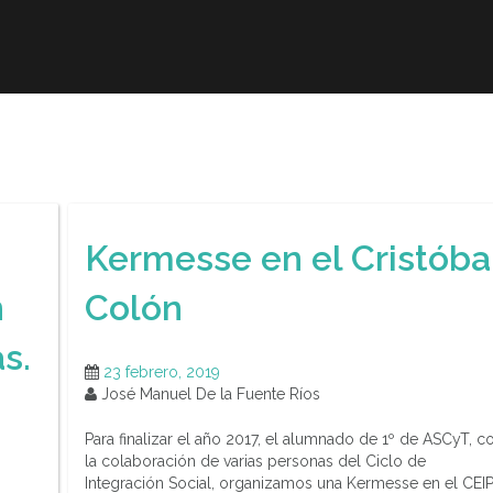
r
Obra publicada
Direcciones de interés
Ani
Kermesse en el Cristóba
n
Colón
s.
23 febrero, 2019
José Manuel De la Fuente Ríos
Para finalizar el año 2017, el alumnado de 1º de ASCyT, c
la colaboración de varias personas del Ciclo de
Integración Social, organizamos una Kermesse en el CEI