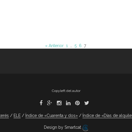
« Anterior
1
…
5
6
7
Copyleft del autor
terés
ELE
Índice de «Cuarenta y dos»
Índice de «Días de alquile
Design by Smartcat