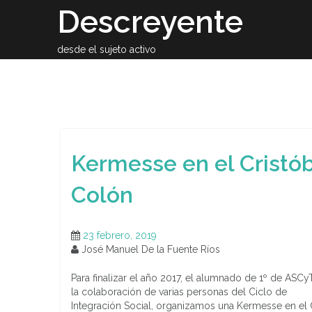
Skip
Descreyente
to
content
desde el sujeto activo
Sobre el auto
Kermesse en el Cristó
Colón
23 febrero, 2019
José Manuel De la Fuente Ríos
Para finalizar el año 2017, el alumnado de 1º de ASCy
la colaboración de varias personas del Ciclo de
Integración Social, organizamos una Kermesse en el 