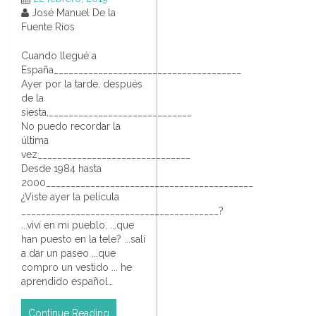
José Manuel De la
Fuente Ríos
Cuando llegué a
España______________________________________
Ayer por la tarde, después
de la
siesta,_____________________________
No puedo recordar la
última
vez_______________________________
Desde 1984 hasta
2000__________________________________________
¿Viste ayer la película
________________________________________?
...viví en mi pueblo. ...que
han puesto en la tele? ...salí
a dar un paseo ...que
compro un vestido ... he
aprendido español…
Continue Reading