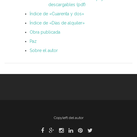
descargables (pdf)
Índice de «Cuarenta y dos»
Índice de «Días de alquiler»
Obra publicada
Paz
Sobre el autor
Copyleft del autor