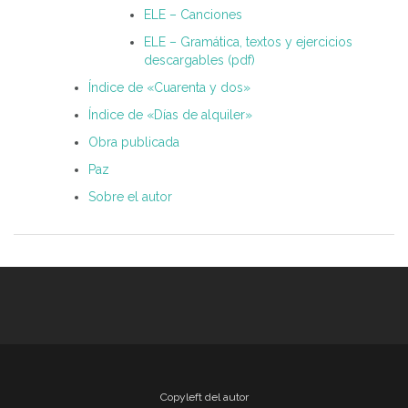
ELE – Canciones
ELE – Gramática, textos y ejercicios
descargables (pdf)
Índice de «Cuarenta y dos»
Índice de «Días de alquiler»
Obra publicada
Paz
Sobre el autor
Copyleft del autor