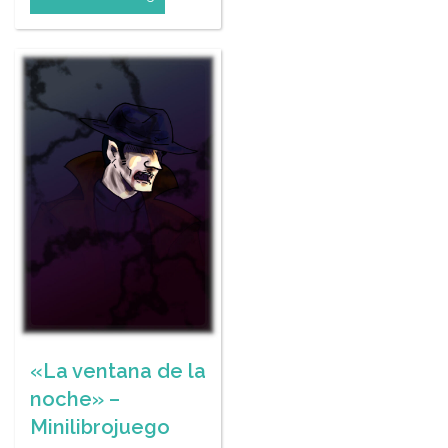
«La ventana de la
noche» –
Minilibrojuego