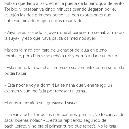
Habían quedado a las diez en la puerta de la parroquia de Santo
Toribio, y pasaban ya cinco minutos cuando llegaron por el
callejón las dos primeras personas, con expresiones que
hubieran pintado mejor en dos resucitados.
–Vaya caras –saludó la joven, que al parecer no se había mirado
la suya–, y eso que ¡vaya paliza os metimos ayer!
Marcos la miró con cara de luchador de jaula en pleno
combate, pero Prinze se echó a reír y corrió a darle un beso.
–Esta noche la revancha –amenazó suavemente, como solo ella
podía hacer.
–¡Esta noche voy a dormir! La semana que viene tengo un
examen y aún me falta por repasar un tema…
Marcos intensificó su agresividad visual.
–¡Te van a odiar todos tus compañeros, pelota! ¿No te cansas de
sacar buenas notas? –Él estaba repitiendo segundo de
bachillerato, y no era el primer curso que repetía. No le caía