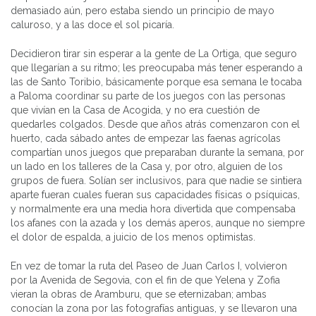
demasiado aún, pero estaba siendo un principio de mayo
caluroso, y a las doce el sol picaría.
Decidieron tirar sin esperar a la gente de La Ortiga, que seguro
que llegarían a su ritmo; les preocupaba más tener esperando a
las de Santo Toribio, básicamente porque esa semana le tocaba
a Paloma coordinar su parte de los juegos con las personas
que vivían en la Casa de Acogida, y no era cuestión de
quedarles colgados. Desde que años atrás comenzaron con el
huerto, cada sábado antes de empezar las faenas agrícolas
compartían unos juegos que preparaban durante la semana, por
un lado en los talleres de la Casa y, por otro, alguien de los
grupos de fuera. Solían ser inclusivos, para que nadie se sintiera
aparte fueran cuales fueran sus capacidades físicas o psíquicas,
y normalmente era una media hora divertida que compensaba
los afanes con la azada y los demás aperos, aunque no siempre
el dolor de espalda, a juicio de los menos optimistas.
En vez de tomar la ruta del Paseo de Juan Carlos I, volvieron
por la Avenida de Segovia, con el fin de que Yelena y Zofia
vieran la obras de Aramburu, que se eternizaban; ambas
conocían la zona por las fotografías antiguas, y se llevaron una