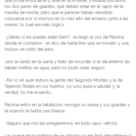
que podía ensuciarse y lavarse fácilmente, y estaba buscando
los dos pares de guantes, que debían estar en el cajón de la
mesilla de noche, pero que al parecer habían decidido
colocarse por sí mismos en lo más alto del armario, junto a las
viseras, lo cual era más lógico.
–¿Sabes si las azadas están bien? –le llegó la voz de Paloma
desde el comedor–, el otro día había tres que se movían, y una
incluso se soltó del palo.
Joni se sentó en la cama y trató de recordar si el día anterior las
habían metido en agua, pero no pudo estar seguro.
–No lo sé; ayer estuvo la gente del Segundo Montes y la de
Tejiendo Redes en los huertos, yo solo pasé a saludar y, la
verdad, no me acuerdo…
Paloma entró en la habitación, recogió su visera y sus guantes y
le acarició la barba casi blanca.
–Seguro que nos las arreglaremos, en todo caso –afirmó.
Las nueve de la mañana de un sábado no era fácil despertarse si