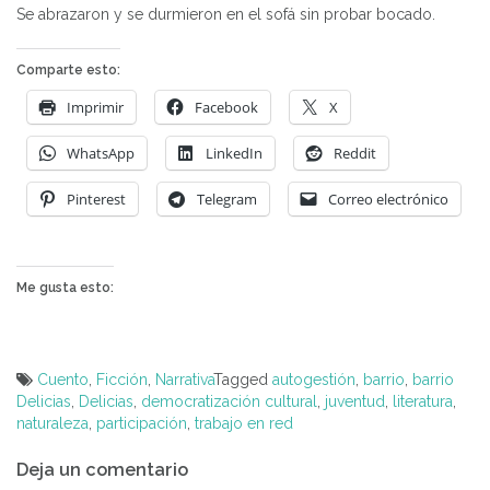
Se abrazaron y se durmieron en el sofá sin probar bocado.
Comparte esto:
Imprimir
Facebook
X
WhatsApp
LinkedIn
Reddit
Pinterest
Telegram
Correo electrónico
Me gusta esto:
Cuento
,
Ficción
,
Narrativa
Tagged
autogestión
,
barrio
,
barrio
Delicias
,
Delicias
,
democratización cultural
,
juventud
,
literatura
,
naturaleza
,
participación
,
trabajo en red
Navegación
Deja un comentario
de