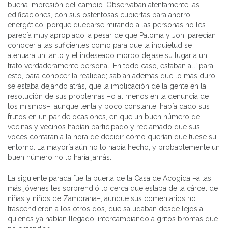
buena impresión del cambio. Observaban atentamente las
edificaciones, con sus ostentosas cubiertas para ahorro
energético, porque quedarse mirando a las personas no les
parecía muy apropiado, a pesar de que Paloma y Joni parecían
conocer a las suficientes como para que la inquietud se
atenuara un tanto y el indeseado morbo dejase su lugar a un
trato verdaderamente personal. En todo caso, estaban allí para
esto, para conocer la realidad; sabían además que lo más duro
se estaba dejando atrás, que la implicación de la gente en la
resolución de sus problemas –o al menos en la denuncia de
los mismos–, aunque lenta y poco constante, había dado sus
frutos en un par de ocasiones, en que un buen número de
vecinas y vecinos habían participado y reclamado que sus
voces contaran a la hora de decidir cómo querían que fuese su
entorno. La mayoría aún no lo había hecho, y probablemente un
buen número no lo haría jamás.
La siguiente parada fue la puerta de la Casa de Acogida –a las
más jóvenes les sorprendió lo cerca que estaba de la cárcel de
niñas y niños de Zambrana–, aunque sus comentarios no
trascendieron a los otros dos, que saludaban desde lejos a
quienes ya habían llegado, intercambiando a gritos bromas que