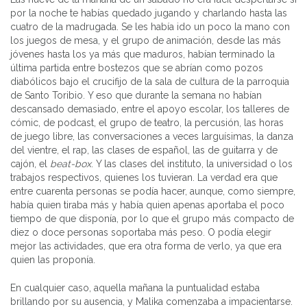
por la noche te habías quedado jugando y charlando hasta las
cuatro de la madrugada. Se les había ido un poco la mano con
los juegos de mesa, y el grupo de animación, desde las más
jóvenes hasta los ya más que maduros, habían terminado la
última partida entre bostezos que se abrían como pozos
diabólicos bajo el crucifijo de la sala de cultura de la parroquia
de Santo Toribio. Y eso que durante la semana no habían
descansado demasiado, entre el apoyo escolar, los talleres de
cómic, de podcast, el grupo de teatro, la percusión, las horas
de juego libre, las conversaciones a veces larguísimas, la danza
del vientre, el rap, las clases de español, las de guitarra y de
cajón, el
beat-box
. Y las clases del instituto, la universidad o los
trabajos respectivos, quienes los tuvieran. La verdad era que
entre cuarenta personas se podía hacer, aunque, como siempre,
había quien tiraba más y había quien apenas aportaba el poco
tiempo de que disponía, por lo que el grupo más compacto de
diez o doce personas soportaba más peso. O podía elegir
mejor las actividades, que era otra forma de verlo, ya que era
quien las proponía.
En cualquier caso, aquella mañana la puntualidad estaba
brillando por su ausencia, y Malika comenzaba a impacientarse.