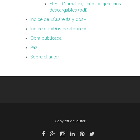
ELE – Gramática, textos y ejercicios
descargables (pdf)
Índice de «Cuarenta y dos»
Índice de «Días de alquiler»
Obra publicada
Paz
Sobre el autor
Copyleft del autor