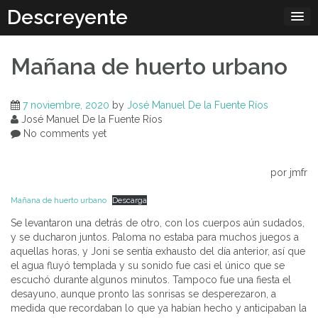
Skip
Descreyente
to
content
Mañana de huerto urbano
7 noviembre, 2020
by
José Manuel De la Fuente Ríos
José Manuel De la Fuente Ríos
No comments yet
por jmfr
Mañana de huerto urbano
Descarga
Se levantaron una detrás de otro, con los cuerpos aún sudados,
y se ducharon juntos. Paloma no estaba para muchos juegos a
aquellas horas, y Joni se sentía exhausto del día anterior, así que
el agua fluyó templada y su sonido fue casi el único que se
escuchó durante algunos minutos. Tampoco fue una fiesta el
desayuno, aunque pronto las sonrisas se desperezaron, a
medida que recordaban lo que ya habían hecho y anticipaban la