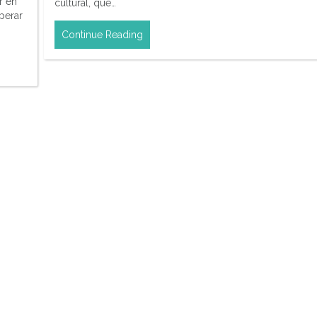
r en
cultural, que…
perar
Continue Reading