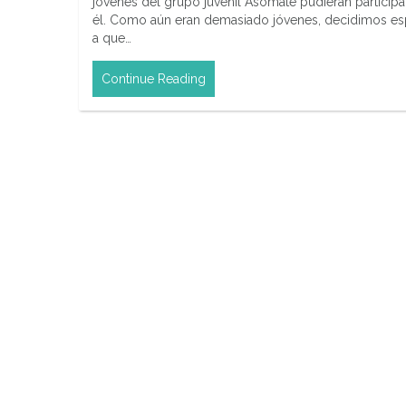
jóvenes del grupo juvenil Asómate pudieran participa
él. Como aún eran demasiado jóvenes, decidimos es
a que…
Continue Reading