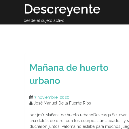
Skip
Descreyente
to
content
desde el sujeto activo
Sobre el auto
Mañana de huerto
urbano
7 noviembre, 2020
José Manuel De la Fuente Ríos
por jmfr Mañana de huerto urbanoDescarga Se levan
una detrás de otro, con los cuerpos aún sudados, y 
ducharon juntos. Paloma no estaba para muchos jue