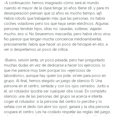
-A continuación, hemos imaginado cómo será el mundo
cuando el mayor de la clase tenga 30 años (tiene 18, y para mi
desesperación piensan que 12 años es mucho tiempo, ¡aj!).
Habrá robots que trabajarán más que las personas, no habrá
coches voladores pero los que haya serán eléctricos. Algunas
personas tendrán hijos, otras no; casadas, solteras; viajarán
mucho, eso sí. No llevaremos mascarilla, pero habrá otros virus.
No parece que tengan mucha conciencia medioambiental,
precisamente, habrá que hacer un poco de hincapié en ello, a
ver si despertamos un poco de crítica.
-Bueno, sesión lenta, un poco pesada, pero han preguntado
muchas dudas en vez de dedicarse a hacer los ejercicios, lo
que me parece muy bien porque los «ejercicios de
laboratorio», aunque hay quien los pide, sirven para poco en
grupo. Al final, hemos elegido un juego de silencio (!). Una
persona en el centro, sentada y con los ojos cerrados. Junto a
él, un rotulador (podría ser cualquier otra cosa). En completo
silencio, una de las personas del grupo se acerca e intenta
coger el rotulador; si la persona del centro lo percibe y lo
señala con el dedo (sin abrir los ojos), ganará y la otra persona
ocupará el centro. Les ha costado respetar las reglas del juego,