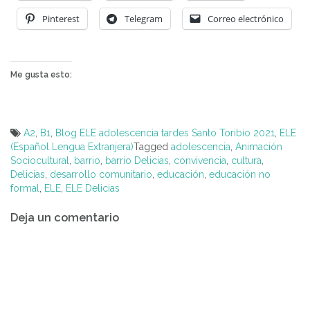
Pinterest
Telegram
Correo electrónico
Me gusta esto:
A2
,
B1
,
Blog ELE adolescencia tardes Santo Toribio 2021
,
ELE
(Español Lengua Extranjera)
Tagged
adolescencia
,
Animación
Sociocultural
,
barrio
,
barrio Delicias
,
convivencia
,
cultura
,
Delicias
,
desarrollo comunitario
,
educación
,
educación no
formal
,
ELE
,
ELE Delicias
Navegación
Deja un comentario
de
entradas