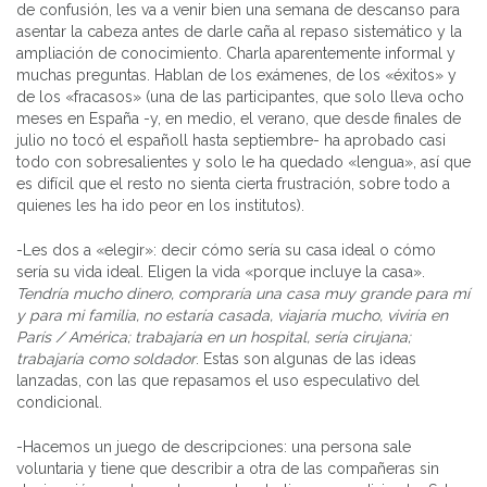
de confusión, les va a venir bien una semana de descanso para
asentar la cabeza antes de darle caña al repaso sistemático y la
ampliación de conocimiento. Charla aparentemente informal y
muchas preguntas. Hablan de los exámenes, de los «éxitos» y
de los «fracasos» (una de las participantes, que solo lleva ocho
meses en España -y, en medio, el verano, que desde finales de
julio no tocó el españoll hasta septiembre- ha aprobado casi
todo con sobresalientes y solo le ha quedado «lengua», así que
es difícil que el resto no sienta cierta frustración, sobre todo a
quienes les ha ido peor en los institutos).
-Les dos a «elegir»: decir cómo sería su casa ideal o cómo
sería su vida ideal. Eligen la vida «porque incluye la casa».
Tendría mucho dinero, compraría una casa muy grande para mí
y para mi familia, no estaría casada, viajaría mucho, viviría en
París / América; trabajaría en un hospital, sería cirujana;
trabajaría como soldador
. Estas son algunas de las ideas
lanzadas, con las que repasamos el uso especulativo del
condicional.
-Hacemos un juego de descripciones: una persona sale
voluntaria y tiene que describir a otra de las compañeras sin