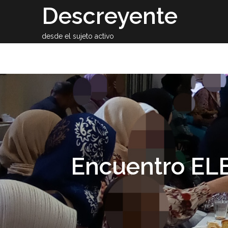
Skip
Descreyente
to
content
desde el sujeto activo
Sobre el auto
Encuentro ELE