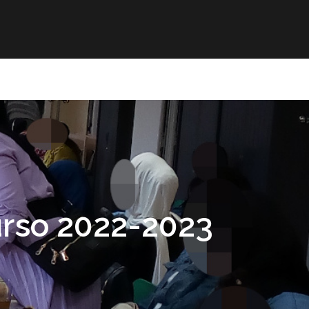
mación
ELE
Paz
Contacto
urso 2022-2023