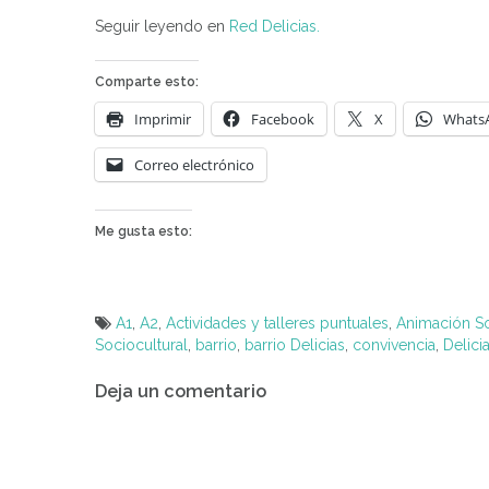
Seguir leyendo en
Red Delicias.
Comparte esto:
Imprimir
Facebook
X
Whats
Correo electrónico
Me gusta esto:
A1
,
A2
,
Actividades y talleres puntuales
,
Animación So
Sociocultural
,
barrio
,
barrio Delicias
,
convivencia
,
Delici
Navegación
Deja un comentario
de
entradas