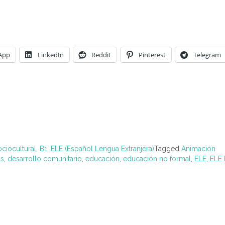
App
LinkedIn
Reddit
Pinterest
Telegram
ciocultural
,
B1
,
ELE (Español Lengua Extranjera)
Tagged
Animación
as
,
desarrollo comunitario
,
educación
,
educación no formal
,
ELE
,
ELE 