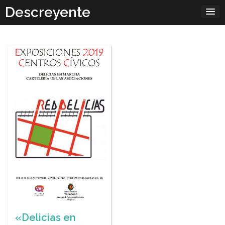
Skip
Descreyente
to
content
«Delicias en