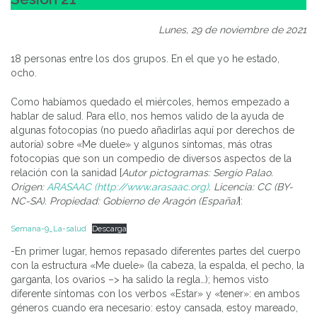
Lunes, 29 de noviembre de 2021
18 personas entre los dos grupos. En el que yo he estado,
ocho.
Como habíamos quedado el miércoles, hemos empezado a
hablar de salud. Para ello, nos hemos valido de la ayuda de
algunas fotocopias (no puedo añadirlas aquí por derechos de
autoría) sobre «Me duele» y algunos síntomas, más otras
fotocopias que son un compedio de diversos aspectos de la
relación con la sanidad [
Autor pictogramas: Sergio Palao.
Origen:
ARASAAC (http://www.arasaac.org)
. Licencia: CC (BY-
NC-SA). Propiedad: Gobierno de Aragón (España)
]:
Semana-9_La-salud
Descarga
-En primer lugar, hemos repasado diferentes partes del cuerpo
con la estructura «Me duele» (la cabeza, la espalda, el pecho, la
garganta, los ovarios –> ha salido la regla…); hemos visto
diferente síntomas con los verbos «Estar» y «tener»: en ambos
géneros cuando era necesario: estoy cansada, estoy mareado,