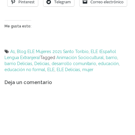
Pinterest
Telegram
Correo electrónico
Me gusta esto:
A1
,
Blog ELE Mujeres 2021 Santo Toribio
,
ELE (Español
Lengua Extranjera)
Tagged
Animación Sociocultural
,
barrio
,
barrio Delicias
,
Delicias
,
desarrollo comunitario
,
educación
,
educación no formal
,
ELE
,
ELE Delicias
,
mujer
Navegación
Deja un comentario
de
entradas