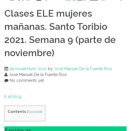
noviembre)
Clases ELE mujeres
mañanas. Santo Toribio
2021. Semana 9 (parte de
noviembre)
29 noviembre, 2021
by
José Manuel De la Fuente Ríos
José Manuel De la Fuente Ríos
No comments yet
Ir al blog
.
Contents
[
Esconde
]
Sesión 21