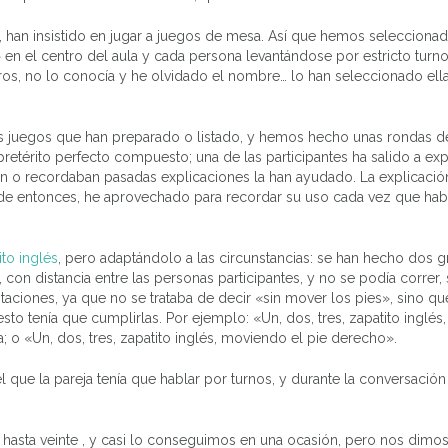
, han insistido en jugar a juegos de mesa. Así que hemos selecciona
» en el centro del aula y cada persona levantándose por estricto turno
ros, no lo conocía y he olvidado el nombre… lo han seleccionado ella
s juegos que han preparado o listado, y hemos hecho unas rondas d
etérito perfecto compuesto; una de las participantes ha salido a expl
an o recordaban pasadas explicaciones la han ayudado. La explicació
ir de entonces, he aprovechado para recordar su uso cada vez que hab
ito inglés
, pero adaptándolo a las circunstancias: se han hecho dos 
 con distancia entre las personas participantes, y no se podía correr,
aciones, ya que no se trataba de decir «sin mover los pies», sino qu
o tenía que cumplirlas. Por ejemplo: «Un, dos, tres, zapatito inglés, 
a; o «Un, dos, tres, zapatito inglés, moviendo el pie derecho».
l que la pareja tenía que hablar por turnos, y durante la conversación
o hasta veinte , y casi lo conseguimos en una ocasión, pero nos dimo