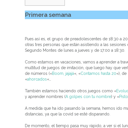
Primera semana
Pues así es, el grupo de preadolescentes de 18:30 a 20
otras tres personas que están asistiendo a las sesiones
Segundo Montes de lunes a jueves y de 17:00 a 18:30.
Como estamos en vacaciones, vamos a aprender a través
multitud de juegos de imitación, que luego hay que ver
de números («
Boom, jajajá
«, «
Contamos hasta 20
«), de
«
ahorcados
«…
También estamos haciendo otros juegos como «
Evolu
y aprender nombres (
A golpes con tu nombre
) y «
Pist
A medida que ha ido pasando la semana, hemos ido ma
distancias, ya que la covid se esté disparando.
De momento, el tiempo pasa muy rápido, a ver si el lu