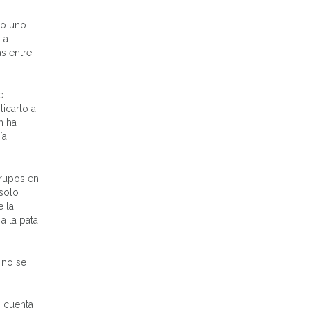
do uno
 a
s entre
e
icarlo a
n ha
ía
grupos en
 solo
e la
a la pata
 no se
s cuenta