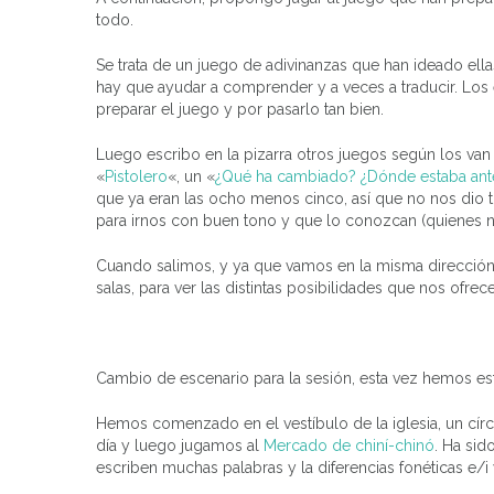
todo.
Se trata de un juego de adivinanzas que han ideado e
hay que ayudar a comprender y a veces a traducir. Los 
preparar el juego y por pasarlo tan bien.
Luego escribo en la pizarra otros juegos según los va
«
Pistolero
«, un «
¿Qué ha cambiado? ¿Dónde estaba ant
que ya eran las ocho menos cinco, así que no nos dio
para irnos con buen tono y que lo conozcan (quienes n
Cuando salimos, y ya que vamos en la misma dirección,
salas, para ver las distintas posibilidades que nos ofre
Cambio de escenario para la sesión, esta vez hemos est
Hemos comenzado en el vestíbulo de la iglesia, un círcu
día y luego jugamos al
Mercado de chiní-chinó
. Ha si
escriben muchas palabras y la diferencias fonéticas e/i