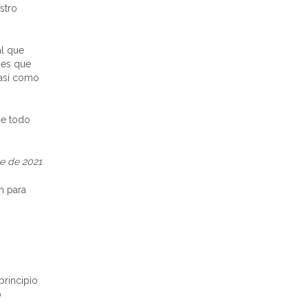
stro
al que
 es que
 así como
ue todo
e de 2021
n para
principio
o