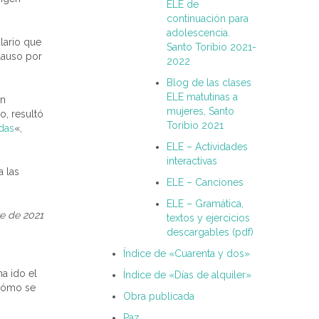
ELE de
continuación para
adolescencia.
lario que
Santo Toribio 2021-
lauso por
2022
Blog de las clases
ELE matutinas a
un
mujeres, Santo
o, resultó
Toribio 2021
das
«,
ELE – Actividades
interactivas
 las
ELE – Canciones
ELE – Gramática,
e de 2021
textos y ejercicios
descargables (pdf)
Índice de «Cuarenta y dos»
a ido el
Índice de «Días de alquiler»
 cómo se
Obra publicada
Paz