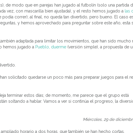
as), de modo que en parejas han jugado al futbolín (solo una partida 
a vez, con mascarilla bien ajustada), y el resto hemos jugado a
las 
odía correr); al final, no queda tan divertido, pero bueno. El caso e
reguntas, y hemos aprovechado para preguntar sobre este año, esta
también adaptada para limitar los movimientos, que han sido mucho
ego hemos jugado a
Pueblo, duerme
(versión simple), a propuesta de u
ivertido.
as han solicitado quedarse un poco más para preparar juegos para el re
deja terminar estos días; de momento, me parece que el grupo está
án soltando a hablar. Vamos a ver si continúa el progreso, la diversi
Miércoles, 29 de diciemb
s ampliado horario a dos horas, que también se han hecho cortas.