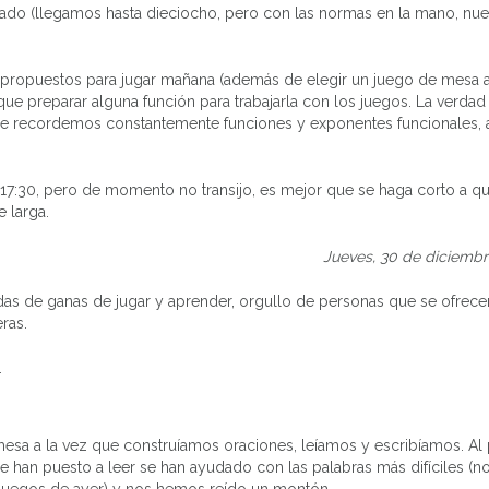
pado (llegamos hasta dieciocho, pero con las normas en la mano, nue
gos propuestos para jugar mañana (además de elegir un juego de mesa 
que preparar alguna función para trabajarla con los juegos. La verdad
que recordemos constantemente funciones y exponentes funcionales,
las 17:30, pero de momento no transijo, es mejor que se haga corto a q
 larga.
Jueves, 30 de diciembr
gadas de ganas de jugar y aprender, orgullo de personas que se ofrece
ras.
.
a a la vez que construíamos oraciones, leíamos y escribíamos. Al 
 han puesto a leer se han ayudado con las palabras más difíciles (n