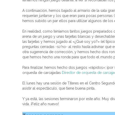
teníamos ningún juego delante, a ver si recordaban lo
A continuación, hemos bajado al armario de la sala gr
requerían juntarse y los que eran para pocas personas 
hemos subido un par ellos para utilizar algunos de los
En realidad, como teníamos tantos juegos preparados 
arena de un juego y unas tarjetas blancas y desechabl
las tarjetas y hemos jugado al «¿Qué soy yo?» (el típico
preguntas cerradas -sí/no- al resto hasta adivinar qué
otra sugerencia de corrección, y hemos hecho dos ron
que hemos hecho una ronda para que todo el mundo pas
Para finalizar, hemos hecho dos juegos «rápidos»: ¡por f
orquesta de carcajadas
Director de orquesta de carcaja
El lunes hay una sesión de Títeres en el Centro Segund
asistir al espectáculo, que tiene buena pinta.
Y ya está, las sesiones terminaron por este año. Muy div
vida. ¡Feliz año nuevo!