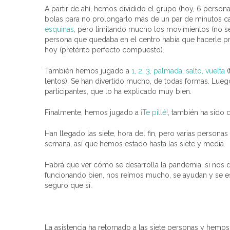
A partir de ahí, hemos dividido el grupo (hoy, 6 person
bolas para no prolongarlo más de un par de minutos cad
esquinas
, pero limitando mucho los movimientos (no se p
persona que quedaba en el centro había que hacerle p
hoy (pretérito perfecto compuesto).
También hemos jugado a
1, 2, 3, palmada, salto, vuelta
(
lentos). Se han divertido mucho, de todas formas. Lu
participantes, que lo ha explicado muy bien.
Finalmente, hemos jugado a
¡Te pillé!
, también ha sido d
Han llegado las siete, hora del fin, pero varias person
semana, así que hemos estado hasta las siete y media.
Habrá que ver cómo se desarrolla la pandemia, si nos 
funcionando bien, nos reímos mucho, se ayudan y se est
seguro que sí.
La asistencia ha retornado a las siete personas y hemo