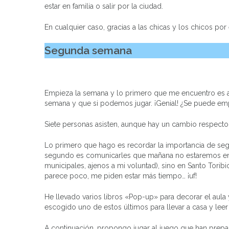
estar en familia o salir por la ciudad.
En cualquier caso, gracias a las chicas y los chicos por 
Segunda semana
Empieza la semana y lo primero que me encuentro es a
semana y que si podemos jugar. ¡Genial! ¿Se puede em
Siete personas asisten, aunque hay un cambio respecto 
Lo primero que hago es recordar la importancia de seg
segundo es comunicarles que mañana no estaremos en 
municipales, ajenos a mi voluntad), sino en Santo Toribi
parece poco, me piden estar más tiempo… ¡uf!
He llevado varios libros «Pop-up» para decorar el aula 
escogido uno de estos últimos para llevar a casa y leer
A continuación, propongo jugar al juego que han prepa