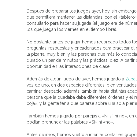
Después de preparar los juegos ayer, hoy, sin embargo
que permitiera mantener las distancias, con el «tablero
consultarlo para hacer su jugada (el juego era de núme
los que juegan los viernes en el tiempo libre).
No obstante, antes de jugar hemos recordado todos lo
preguntas-respuestas y encadenados para practicar el pr
la pizarra, muy bien, y las personas que más lo conocí
durado un par de minutos y las prácticas, diez. A part
oportunidad en las interacciones de clase.
Además de algún juego de ayer, hemos jugado a
Zapat
vez de uno, en dos espacios diferentes, bien ventilados,
caminar despacio; además, también había distintas adapt
persona que la quedaba daba diferentes órdenes y el rest
coja», y la gente tenía que pararse sobre una sola piern
También hemos jugado por parejas a «Ni sí, ni no», en e
podían pronunciar las palabras «Sí» ni «no».
Antes de irnos, hemos vuelto a intentar contar en grup