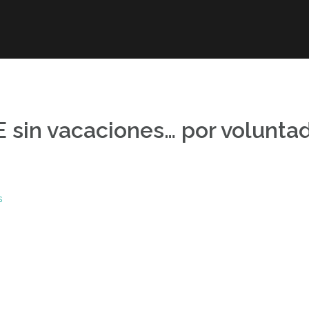
r
Obra publicada
Direcciones de interés
Ani
 sin vacaciones… por volunta
s