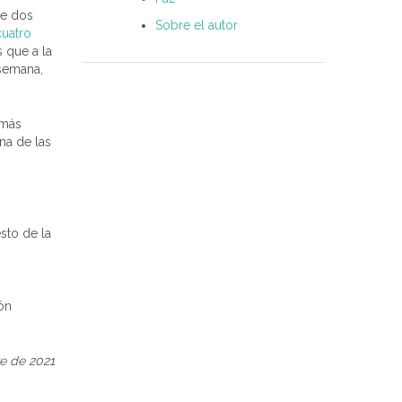
de dos
Sobre el autor
cuatro
s que a la
 semana,
 más
na de las
sto de la
ón
re de 2021