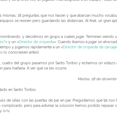
llas mismas, 18 preguntas que nos hacen y que abarcan mucho vocabu
equipos se reúnen pero guardando las distancias. Al final, un gran ap
n nombrando, y decidimos en grupo a cuáles jugar. Terminan siendo 
es?
» y un «
Director de orquesta
«. Cuando íbamos a jugar un ahorcad
 tiempo y jugamos rápidamente a un «
Director de orquesta de carcaja
o lo conociesen antes).
 cuatro del grupo pasamos por Santo Toribio y echamos un vistazo a
cen para mañana. A ver qué se les ocurre.
Martes, 28 de diciembr
ado en Santo Toribio.
lo de sillas con las puertas de par en par. Preguntamos qué tal nos h
do complicado, pero para adivinar la solución hemos podido repasar
 y o/u.