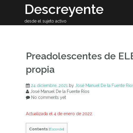
Skip
Descreyente
to
content
desde el sujeto activo
Sobre el auto
Preadolescentes de ELE
propia
24 diciembre, 2021
by
José Manuel De la Fuente Río
José Manuel De la Fuente Ríos
No comments yet
Actualizada el 4 de enero de 2022.
Contents
[
Esconde
]