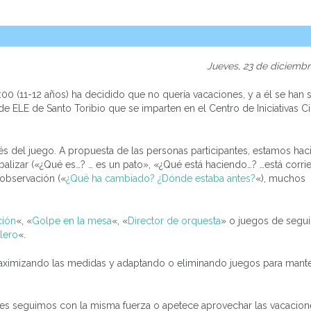
Jueves, 23 de diciembr
:00 (11-12 años) ha decidido que no quería vacaciones, y a él se ha
 de ELE de Santo Toribio que se imparten en el Centro de Iniciativas 
 del juego. A propuesta de las personas participantes, estamos ha
balizar («¿Qué es…? … es un pato», «¿Qué está haciendo…? …está corri
 observación («
¿Qué ha cambiado? ¿Dónde estaba antes?
«), muchos
ción
«, «
Golpe en la mesa
«, «
Director de orquesta
» o juegos de seguir
olero
«.
ximizando las medidas y adaptando o eliminando juegos para mante
nes seguimos con la misma fuerza o apetece aprovechar las vacacion