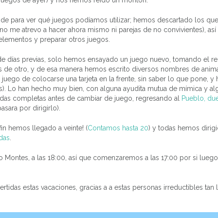
s juegos de ayer) y nos hemos reído un montón.
ande para ver qué juegos podíamos utilizar; hemos descartado los qu
(no me atrevo a hacer ahora mismo ni parejas de no convivientes), as
 elementos y preparar otros juegos.
de días previas, solo hemos ensayado un juego nuevo, tomando el re
es de otro, y de esa manera hemos escrito diversos nombres de anim
 juego de colocarse una tarjeta en la frente, sin saber lo que pone, y
 es). Lo han hecho muy bien, con alguna ayudita mutua de mímica y a
das completas antes de cambiar de juego, regresando al
Pueblo, du
ara por dirigirlo).
in hemos llegado a veinte! (
Contamos hasta 20
) y todas hemos dirig
das
.
o Montes, a las 18:00, así que comenzaremos a las 17:00 por si luego
ertidas estas vacaciones, gracias a a estas personas irreductibles tan 