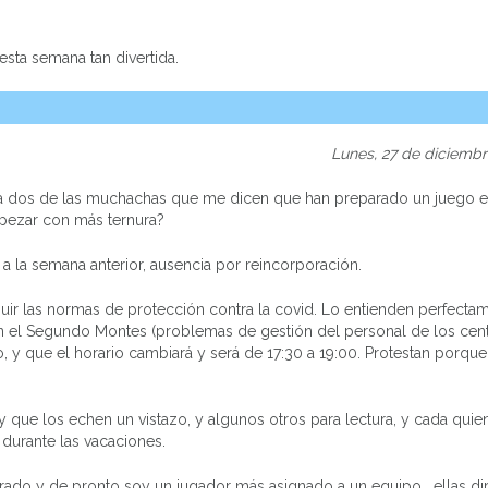
esta semana tan divertida.
Lunes, 27 de diciembr
 dos de las muchachas que me dicen que han preparado un juego el
pezar con más ternura?
a la semana anterior, ausencia por reincorporación.
uir las normas de protección contra la covid. Lo entienden perfecta
el Segundo Montes (problemas de gestión del personal de los cen
o, y que el horario cambiará y será de 17:30 a 19:00. Protestan porque
y que los echen un vistazo, y algunos otros para lectura, y cada quie
 durante las vacaciones.
rado y de pronto soy un jugador más asignado a un equipo , ellas di