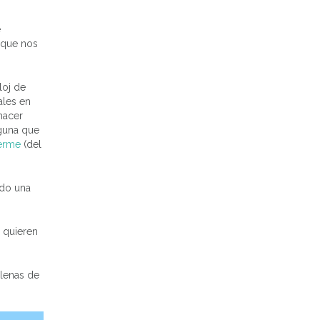
e
í que nos
loj de
ales en
 hacer
lguna que
erme
(del
ido una
 quieren
llenas de