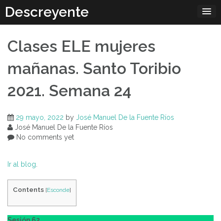
Skip
Descreyente
to
content
Clases ELE mujeres
mañanas. Santo Toribio
2021. Semana 24
29 mayo, 2022
by
José Manuel De la Fuente Ríos
José Manuel De la Fuente Ríos
No comments yet
Ir al blog
.
Contents
[
Esconde
]
Sesión 62