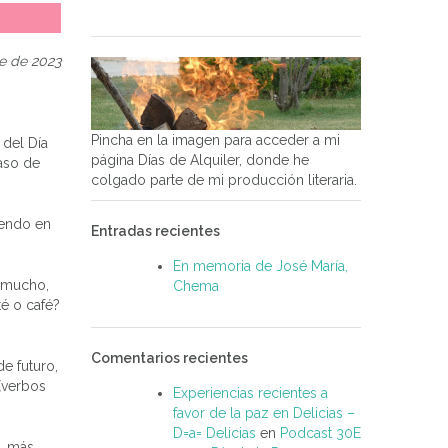
e de 2023
Pincha en la imagen para acceder a mi
del Día
página Días de Alquiler, donde he
aso de
colgado parte de mi producción literaria.
iendo en
Entradas recientes
En memoria de José María,
a mucho,
Chema
té o café?
Comentarios recientes
e futuro,
(verbos
Experiencias recientes a
favor de la paz en Delicias –
D=a= Delicias
en
Podcast 30E
o, más