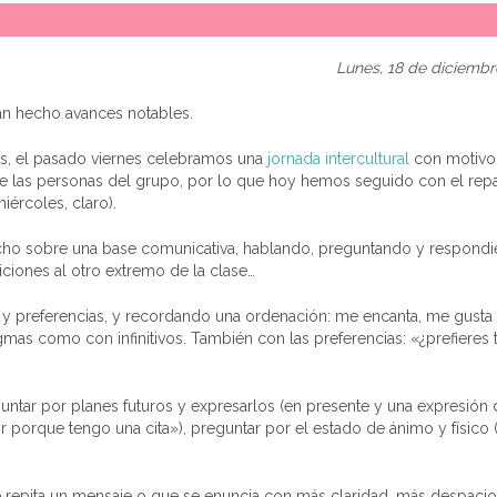
Lunes, 18 de diciembr
an hecho avances notables.
as, el pasado viernes celebramos una
jornada intercultural
con motivo 
 de las personas del grupo, por lo que hoy hemos seguido con el rep
iércoles, claro).
ho sobre una base comunicativa, hablando, preguntando y respond
iciones al otro extremo de la clase…
 y preferencias, y recordando una ordenación: me encanta, me gust
mas como con infinitivos. También con las preferencias: «¿prefieres 
untar por planes futuros y expresarlos (en presente y una expresión d
 porque tengo una cita»), preguntar por el estado de ánimo y físico 
e se repita un mensaje o que se enuncia con más claridad, más despaci