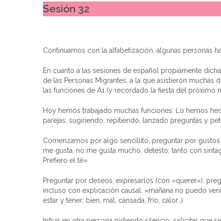
Sesión 32
Continuamos con la alfabetización, algunas personas h
En cuanto a las sesiones de español propiamente dich
de las Personas Migrantes, a la que asistieron muchas
las funciones de A1 (y recordado la fiesta del próximo m
Hoy hemos trabajado muchas funciones. Lo hemos hec
parejas, sugiriendo, repitiendo, lanzado preguntas y pet
Comenzamos por algo sencillito, preguntar por gustos
me gusta, no me gusta mucho, detesto; tanto con sintag
Prefiero el té».
Preguntar por deseos, expresarlos (con «querer»), preg
incluso con explicación causal: «mañana no puedo venir
estar y tener; bien, mal, cansada, frío, calor…).
Influir en otra persona pidiendo silencio, solicitar qu