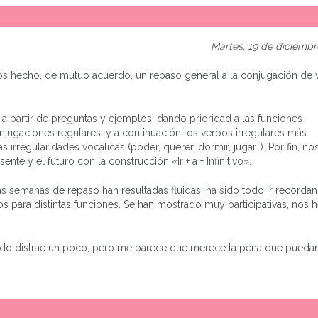
Martes, 19 de diciembr
emos hecho, de mutuo acuerdo, un repaso general a la conjugación de
a partir de preguntas y ejemplos, dando prioridad a las funciones
jugaciones regulares, y a continuación los verbos irregulares más
as irregularidades vocálicas (poder, querer, dormir, jugar…). Por fin, no
nte y el futuro con la construcción «Ir + a + Infinitivo».
semanas de repaso han resultadas fluidas, ha sido todo ir recordand
s para distintas funciones. Se han mostrado muy participativas, nos
ando distrae un poco, pero me parece que merece la pena que puedan a