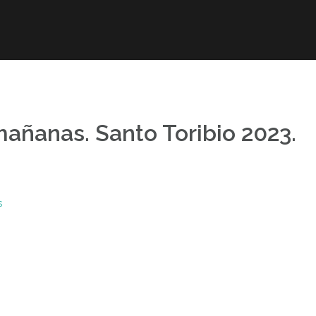
r
Obra publicada
Direcciones de interés
Ani
añanas. Santo Toribio 2023.
s