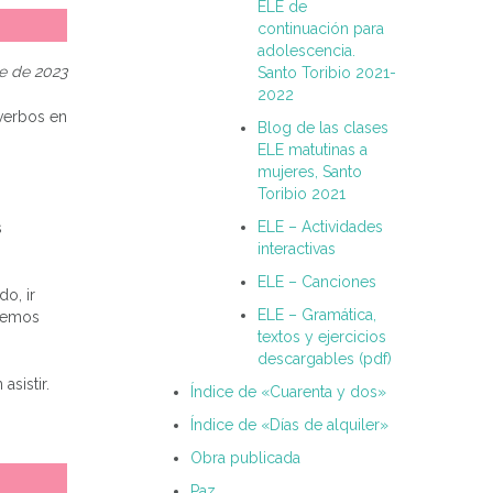
ELE de
continuación para
adolescencia.
e de 2023
Santo Toribio 2021-
2022
 verbos en
Blog de las clases
ELE matutinas a
mujeres, Santo
Toribio 2021
ELE – Actividades
s
interactivas
ELE – Canciones
o, ir
ELE – Gramática,
 hemos
textos y ejercicios
descargables (pdf)
sistir.
Índice de «Cuarenta y dos»
Índice de «Días de alquiler»
Obra publicada
Paz