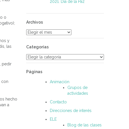
2021. Día de la Paz
lo o
Archivos
gativo);
Archivos
amos y
is, las
Categorías
Categorías
, pedir
Páginas
o con
Animación
Grupos de
actividades
mos hecho
Contacto
van a
Direcciones de interés
ELE
Blog de las clases