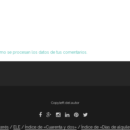
o se procesan los datos de tus comentarios.
Copyleft del autor
terés
ELE
Índice de «Cuarenta y dos»
Índice de «Días de alquile