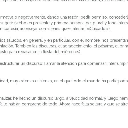
firmativa o negativamente, dando una razón; pedir permiso, conceder
ugerir (verbo en presente y primera persona del plural y tono interro
n cortesía; aconsejar con «tienes que»; alertar («¡Cuidado!»).
rios saludos, en general y en particular, con el nombre; nos present
ción. También las disculpas, el agradecimiento, el pésame, el brind
sto para repasar en la fiesta del miércoles).
estructurar un discurso: llamar la atención para comenzar, interrumpir
idad, muy extenso e intenso, en el que todo el mundo ha participad
nalizar, he hecho un discurso largo, a velocidad normal, y luego he
a lo habían comprendido todo. Ahora hace falta soltura y que se atre