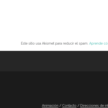
Este sitio usa Akismet para reducir el spam.
Aprende cóm
Animación
Contacto
Direcciones de in