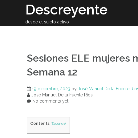
Skip
Descreyente
to
content
desde el sujeto activo
Sobre el auto
Sesiones ELE mujeres m
Semana 12
19 diciembre, 2023
by
José Manuel De la Fuente Río
José Manuel De la Fuente Ríos
No comments yet
Contents
[
Esconde
]