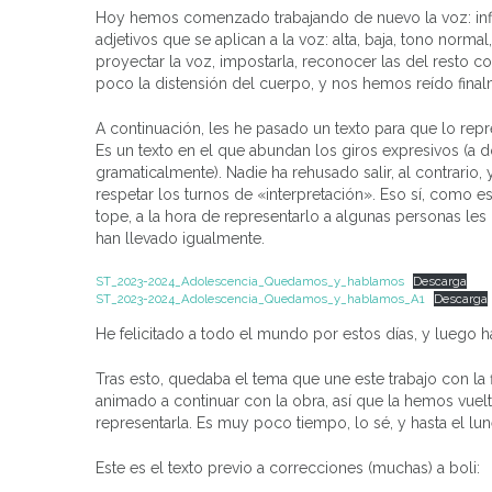
Hoy hemos comenzado trabajando de nuevo la voz: infl
adjetivos que se aplican a la voz: alta, baja, tono norm
proyectar la voz, impostarla, reconocer las del resto c
poco la distensión del cuerpo, y nos hemos reído final
A continuación, les he pasado un texto para que lo repre
Es un texto en el que abundan los giros expresivos (a
gramaticalmente). Nadie ha rehusado salir, al contrario
respetar los turnos de «interpretación». Eso sí, como e
tope, a la hora de representarlo a algunas personas les
han llevado igualmente.
ST_2023-2024_Adolescencia_Quedamos_y_hablamos
Descarga
ST_2023-2024_Adolescencia_Quedamos_y_hablamos_A1
Descarga
He felicitado a todo el mundo por estos días, y luego ha
Tras esto, quedaba el tema que une este trabajo con la 
animado a continuar con la obra, así que la hemos vu
representarla. Es muy poco tiempo, lo sé, y hasta el l
Este es el texto previo a correcciones (muchas) a boli: