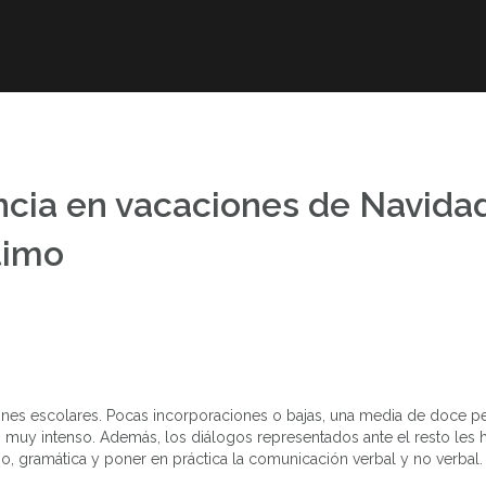
r
Obra publicada
Direcciones de interés
Ani
cia en vacaciones de Navida
ltimo
ones escolares. Pocas incorporaciones o bajas, una media de doce p
muy intenso. Además, los diálogos representados ante el resto les 
o, gramática y poner en práctica la comunicación verbal y no verbal.