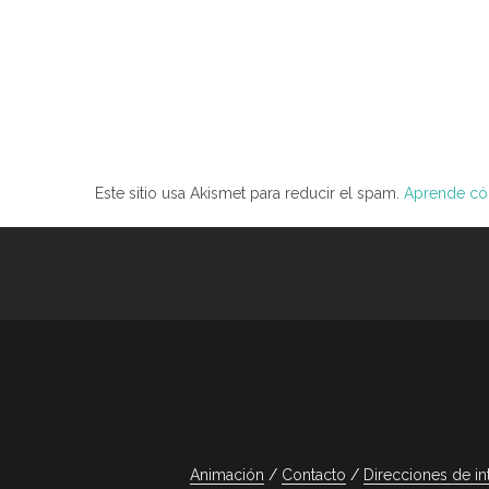
Este sitio usa Akismet para reducir el spam.
Aprende cóm
Animación
Contacto
Direcciones de in