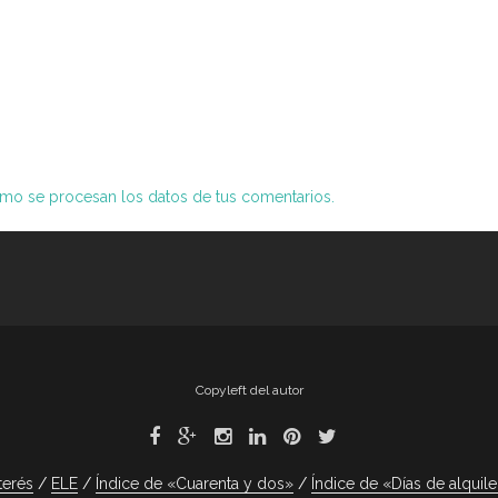
o se procesan los datos de tus comentarios.
Copyleft del autor
terés
ELE
Índice de «Cuarenta y dos»
Índice de «Días de alquile