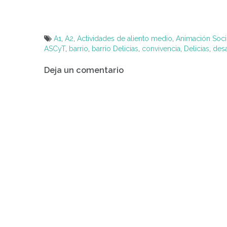
A1
,
A2
,
Actividades de aliento medio
,
Animación Soci
ASCyT
,
barrio
,
barrio Delicias
,
convivencia
,
Delicias
,
desa
Navegación
Deja un comentario
de
entradas