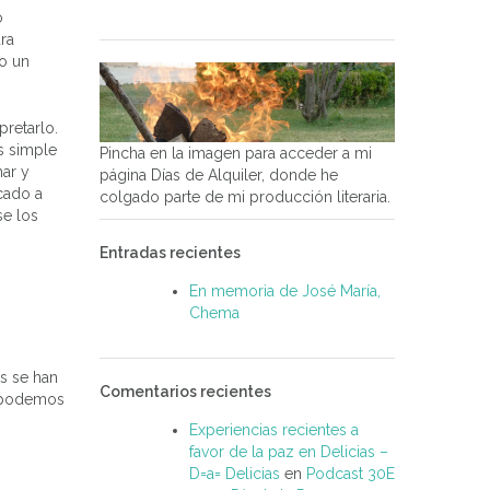
o
ara
do un
pretarlo.
s simple
Pincha en la imagen para acceder a mi
har y
página Días de Alquiler, donde he
cado a
colgado parte de mi producción literaria.
se los
Entradas recientes
En memoria de José María,
Chema
as se han
Comentarios recientes
o podemos
Experiencias recientes a
favor de la paz en Delicias –
D=a= Delicias
en
Podcast 30E