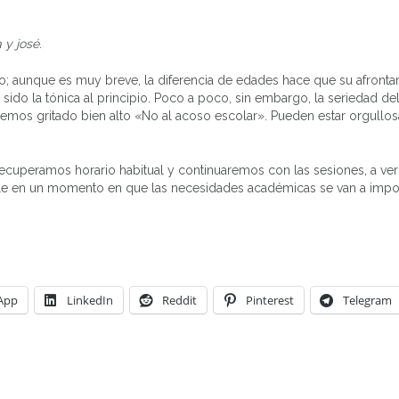
 y josé
.
o; aunque es muy breve, la diferencia de edades hace que su afront
n sido la tónica al principio. Poco a poco, sin embargo, la seriedad de
 Hemos gritado bien alto «No al acoso escolar». Pueden estar orgullos
 recuperamos horario habitual y continuaremos con las sesiones, a v
le en un momento en que las necesidades académicas se van a impo
App
LinkedIn
Reddit
Pinterest
Telegram