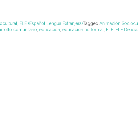
ocultural
,
ELE (Español Lengua Extranjera)
Tagged
Animación Sociocul
rrollo comunitario
,
educación
,
educación no formal
,
ELE
,
ELE Delicia