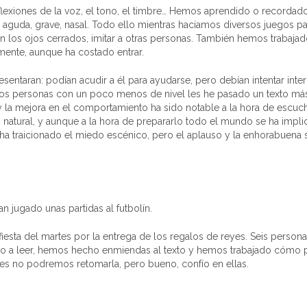
exiones de la voz, el tono, el timbre… Hemos aprendido o recordad
al, aguda, grave, nasal. Todo ello mientras hacíamos diversos juegos p
on los ojos cerrados, imitar a otras personas. También hemos trabaja
mente, aunque ha costado entrar.
sentaran: podían acudir a él para ayudarse, pero debían intentar inter
 dos personas con un poco menos de nivel les he pasado un texto má
, y la mejora en el comportamiento ha sido notable a la hora de escuc
s natural, y aunque a la hora de prepararlo todo el mundo se ha impli
 ha traicionado el miedo escénico, pero el aplauso y la enhorabuena 
n jugado unas partidas al futbolín.
fiesta del martes por la entrega de los regalos de reyes. Seis person
elto a leer, hemos hecho enmiendas al texto y hemos trabajado cóm
unes no podremos retomarla, pero bueno, confío en ellas.