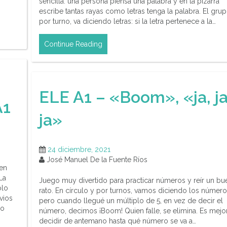
sencilla: una persona piensa una palabra y en la pizarra
escribe tantas rayas como letras tenga la palabra. El grup
por turno, va diciendo letras: si la letra pertenece a la…
Continue Reading
ELE A1 – «Boom», «ja, ja
A1
ja»
24 diciembre, 2021
José Manuel De la Fuente Ríos
 en
La
Juego muy divertido para practicar números y reír un bu
olo
rato. En círculo y por turnos, vamos diciendo los número
vios
pero cuando llegué un múltiplo de 5, en vez de decir el
mo
número, decimos ¡Boom! Quien falle, se elimina. Es mejo
decidir de antemano hasta qué número se va a…