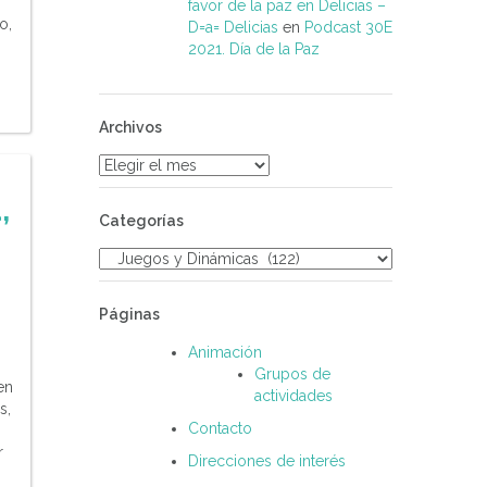
favor de la paz en Delicias –
o,
D=a= Delicias
en
Podcast 30E
2021. Día de la Paz
Archivos
Archivos
,
Categorías
Categorías
Páginas
Animación
Grupos de
en
actividades
s,
Contacto
r
Direcciones de interés