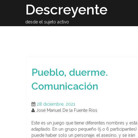
Skip
Descreyente
to
content
desde el sujeto activo
Sobre el auto
Pueblo, duerme.
Comunicación
28 diciembre, 2021
José Manuel De la Fuente Ríos
Este es un juego que tiene diferentes nombres y est
adaptado. En un grupo pequeño (5 o 6 participantes)
puede haber solo un personaje, el asesino, y se irán