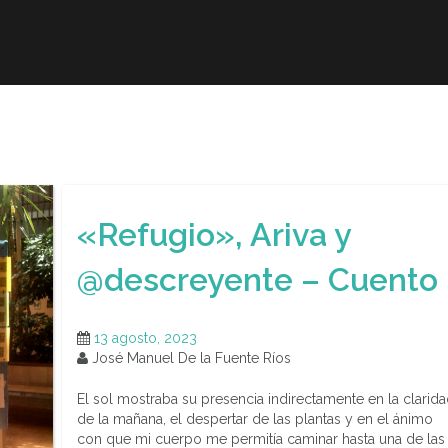
r
Obra publicada
Direcciones de interés
Ani
«Refugio», Ariva y
@descreyente – Cuento
13 agosto, 2023
José Manuel De la Fuente Ríos
El sol mostraba su presencia indirectamente en la clarid
de la mañana, el despertar de las plantas y en el ánimo
con que mi cuerpo me permitía caminar hasta una de las