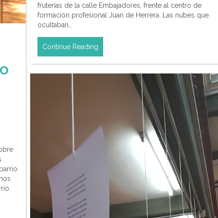
fruterías de la calle Embajadores, frente al centro de
formación profesional Juan de Herrera. Las nubes que
ocultaban…
Continue Reading
ro
sobre
s
barrio
unos
rio.