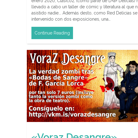
enero 2020, ClásicoZ (como parte de D=a= Delicias) 
llevado a cabo un taller de cómic y literatura al que 
asistido nadie... Además desto, como Red Delicias se
intervenido con dos exposiciones, una…
Continue Reading
«Voraz Desangre»,