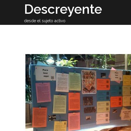
Skip
Descreyente
to
content
desde el sujeto activo
Sobre el auto