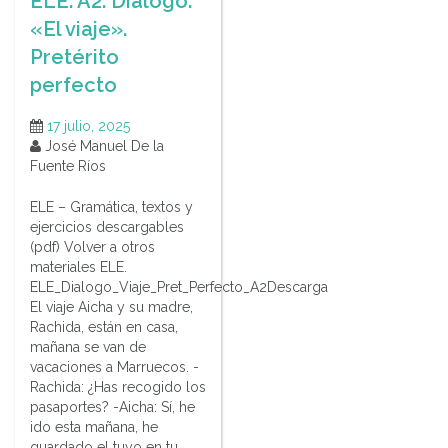
ELE. A2. Diálogo.
«El viaje».
Pretérito
perfecto
17 julio, 2025
José Manuel De la
Fuente Ríos
ELE – Gramática, textos y
ejercicios descargables
(pdf) Volver a otros
materiales ELE.
ELE_Dialogo_Viaje_Pret_Perfecto_A2Descarga
El viaje Aicha y su madre,
Rachida, están en casa,
mañana se van de
vacaciones a Marruecos. -
Rachida: ¿Has recogido los
pasaportes? -Aicha: Sí, he
ido esta mañana, he
guardado el tuyo en tu