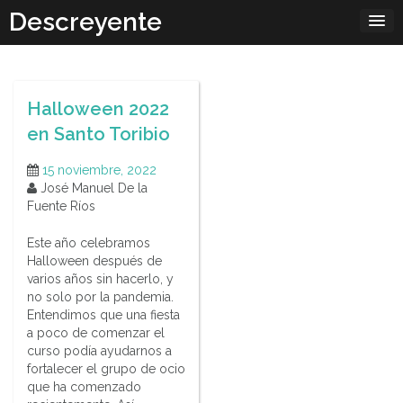
Skip
Descreyente
to
content
Halloween 2022
en Santo Toribio
15 noviembre, 2022
José Manuel De la
Fuente Ríos
Este año celebramos
Halloween después de
varios años sin hacerlo, y
no solo por la pandemia.
Entendimos que una fiesta
a poco de comenzar el
curso podía ayudarnos a
fortalecer el grupo de ocio
que ha comenzado