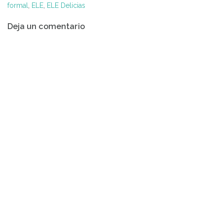
formal
,
ELE
,
ELE Delicias
Navegación
Deja un comentario
de
entradas