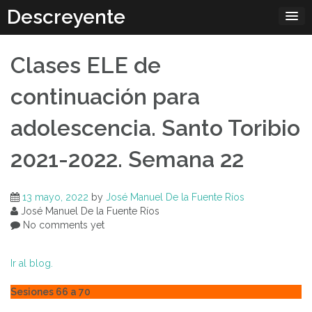
Skip
Descreyente
to
content
Clases ELE de
continuación para
adolescencia. Santo Toribio
2021-2022. Semana 22
13 mayo, 2022
by
José Manuel De la Fuente Ríos
José Manuel De la Fuente Ríos
No comments yet
Ir al blog.
Sesiones 66 a 70