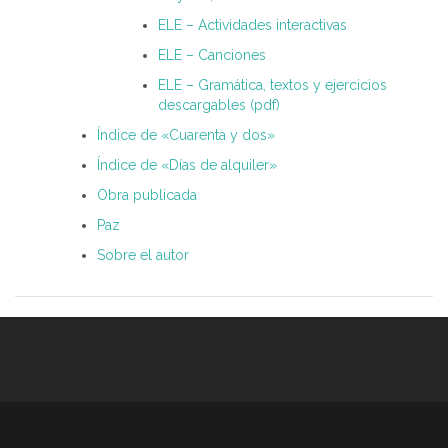
ELE – Actividades interactivas
ELE – Canciones
ELE – Gramática, textos y ejercicios
descargables (pdf)
Índice de «Cuarenta y dos»
Índice de «Días de alquiler»
Obra publicada
Paz
Sobre el autor