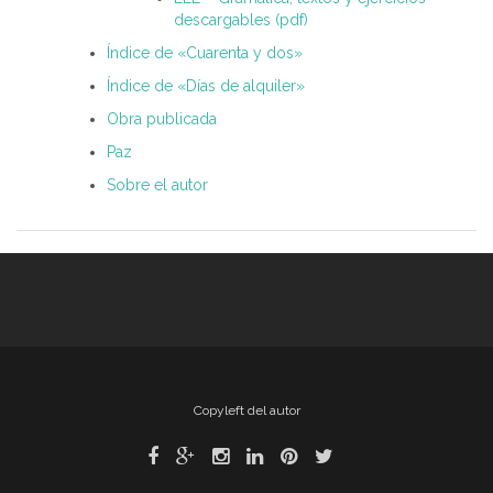
descargables (pdf)
Índice de «Cuarenta y dos»
Índice de «Días de alquiler»
Obra publicada
Paz
Sobre el autor
Copyleft del autor