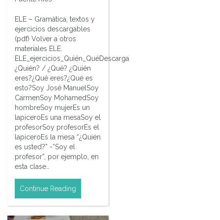
ELE – Gramática, textos y
ejercicios descargables
(pdf) Volver a otros
materiales ELE.
ELE_ejercicios_Quién_QuéDescarga
¿Quién? / ¿Qué? ¿Quién
eres?¿Qué eres?¿Qué es
esto?Soy José ManuelSoy
CarmenSoy MohamedSoy
hombreSoy mujerEs un
lapiceroEs una mesaSoy el
profesorSoy profesorEs el
lapiceroEs la mesa “¿Quién
es usted?” -“Soy el
profesor”, por ejemplo, en
esta clase…
Continue Reading