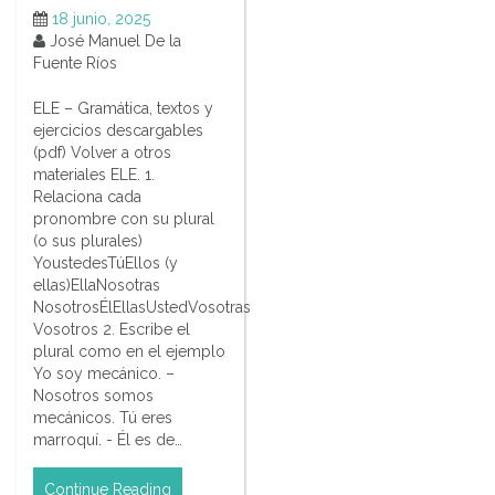
18 junio, 2025
José Manuel De la
Fuente Ríos
ELE – Gramática, textos y
ejercicios descargables
(pdf) Volver a otros
materiales ELE. 1.
Relaciona cada
pronombre con su plural
(o sus plurales)
YoustedesTúEllos (y
ellas)EllaNosotras
NosotrosÉlEllasUstedVosotras
Vosotros 2. Escribe el
plural como en el ejemplo
Yo soy mecánico. –
Nosotros somos
mecánicos. Tú eres
marroquí. - Él es de…
Continue Reading