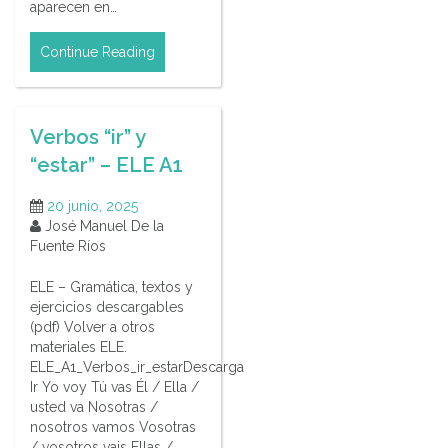
aparecen en…
Continue Reading
Verbos “ir” y
“estar” – ELE A1
20 junio, 2025
José Manuel De la
Fuente Ríos
ELE – Gramática, textos y
ejercicios descargables
(pdf) Volver a otros
materiales ELE.
ELE_A1_Verbos_ir_estarDescarga
Ir Yo voy Tú vas Él / Ella /
usted va Nosotras /
nosotros vamos Vosotras
/ vosotros vais Ellas /