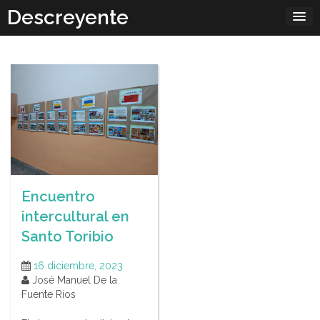
Skip
Descreyente
to
content
Encuentro
intercultural en
Santo Toribio
16 diciembre, 2023
José Manuel De la
Fuente Ríos