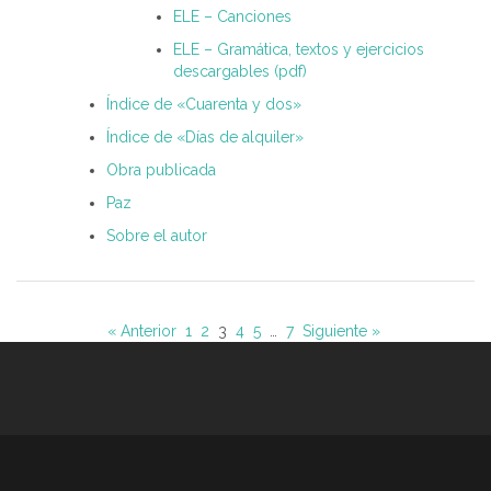
ELE – Canciones
ELE – Gramática, textos y ejercicios
descargables (pdf)
Índice de «Cuarenta y dos»
Índice de «Días de alquiler»
Obra publicada
Paz
Sobre el autor
« Anterior
1
2
3
4
5
…
7
Siguiente »