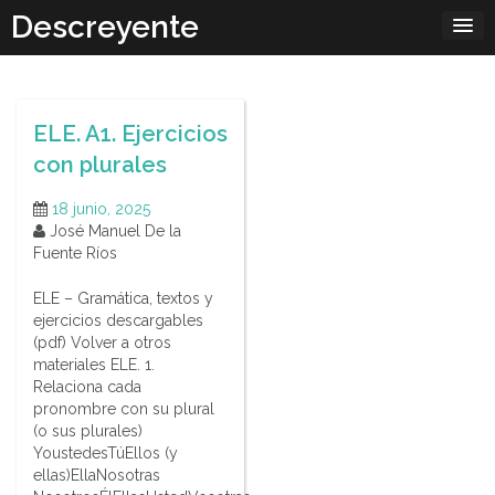
Skip
Descreyente
to
content
ELE. A1. Ejercicios
con plurales
18 junio, 2025
José Manuel De la
Fuente Ríos
ELE – Gramática, textos y
ejercicios descargables
(pdf) Volver a otros
materiales ELE. 1.
Relaciona cada
pronombre con su plural
(o sus plurales)
YoustedesTúEllos (y
ellas)EllaNosotras