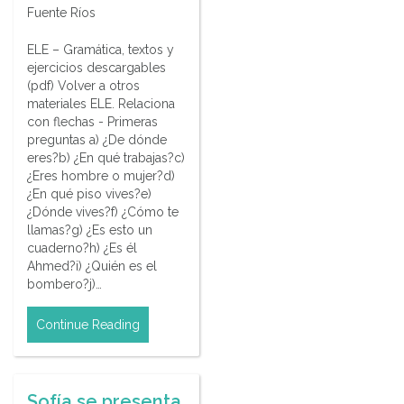
Fuente Ríos
ELE – Gramática, textos y
ejercicios descargables
(pdf) Volver a otros
materiales ELE. Relaciona
con flechas - Primeras
preguntas a) ¿De dónde
eres?b) ¿En qué trabajas?c)
¿Eres hombre o mujer?d)
¿En qué piso vives?e)
¿Dónde vives?f) ¿Cómo te
llamas?g) ¿Es esto un
cuaderno?h) ¿Es él
Ahmed?i) ¿Quién es el
bombero?j)…
Continue Reading
Sofía se presenta