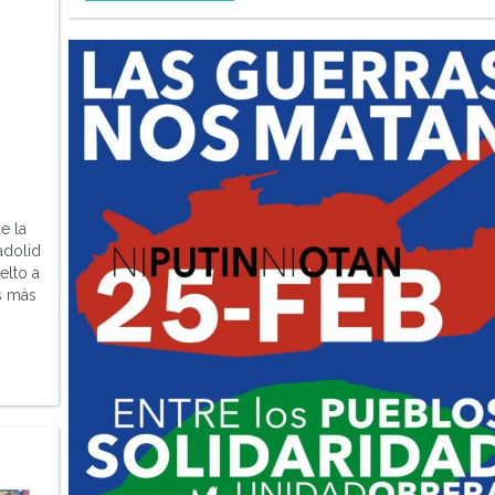
e la
ladolid
elto a
s más