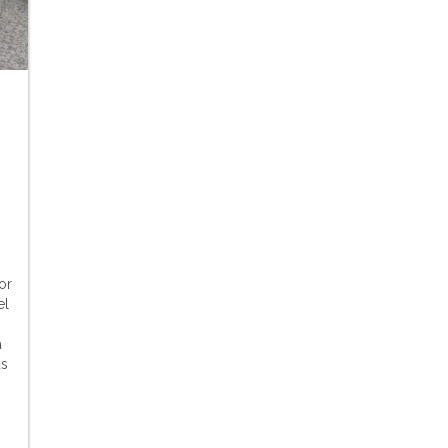
or
el
a
as