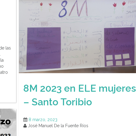
de las
.
la
ho
uatro
8M 2023 en ELE mujeres
– Santo Toribio
8 marzo, 2023
José Manuel De la Fuente Ríos