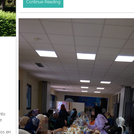
Continue Reading
nto
e
mos en