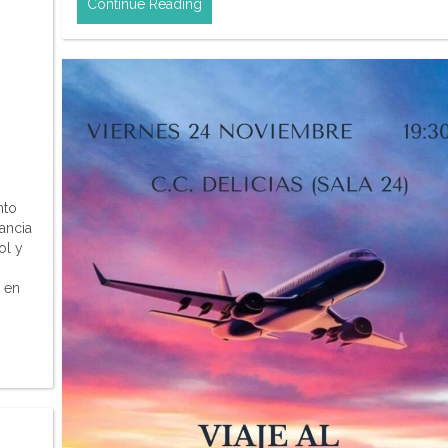
Continue Reading
nto
fancia
ol y
 en