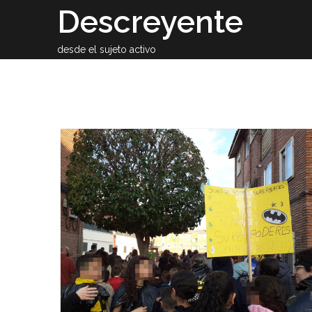
Skip
Descreyente
to
content
desde el sujeto activo
Sobre el auto