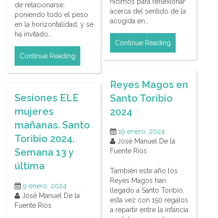
hicimos para reflexionar
de relacionarse,
acerca del sentido de la
poniendo todo el peso
acogida en…
en la horizontalidad, y se
ha invitado…
Continue Reading
Continue Reading
Reyes Magos en
Sesiones ELE
Santo Toribio
mujeres
2024
mañanas. Santo
19 enero, 2024
Toribio 2024.
José Manuel De la
Semana 13 y
Fuente Ríos
última
También este año los
Reyes Magos han
9 enero, 2024
llegado a Santo Toribio,
José Manuel De la
esta vez con 150 regalos
Fuente Ríos
a repartir entre la infancia