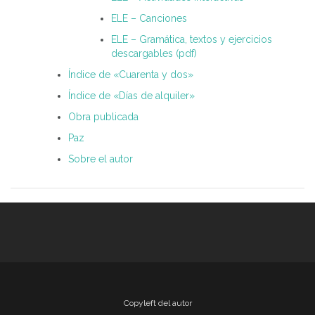
ELE – Canciones
ELE – Gramática, textos y ejercicios
descargables (pdf)
Índice de «Cuarenta y dos»
Índice de «Días de alquiler»
Obra publicada
Paz
Sobre el autor
Copyleft del autor