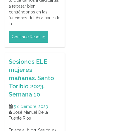
lo que vamos a dedicarlas
a repasar bien,
centrándonos en las
funciones del A1 a partir de
la…
Continue Reading
Sesiones ELE
mujeres
mañanas. Santo
Toribio 2023.
Semana 10
5 diciembre, 2023
José Manuel De la
Fuente Ríos
Enlace al blog. Sesión 27