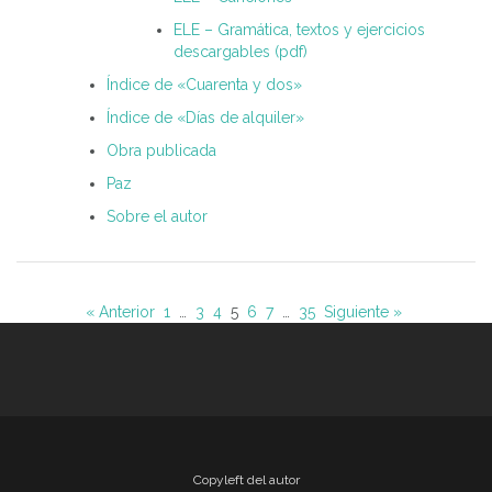
ELE – Gramática, textos y ejercicios
descargables (pdf)
Índice de «Cuarenta y dos»
Índice de «Días de alquiler»
Obra publicada
Paz
Sobre el autor
« Anterior
1
…
3
4
5
6
7
…
35
Siguiente »
Copyleft del autor